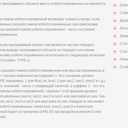
 программного объекта место uniform-переменных не меняется
Down
Codi
тчиком uniform-переменной возможна только в случае, если
Доку
ленные разработчиком uniform-переменные при компоновке
Лите
ые разработчиком uniform-переменные - часть состояния
переменных
Урок
Стат
о если программный объект сам является частью текущего
ном выводе программного объекта из текущего состояния
Ссыл
ановки uniform-переменных используются следующие несколько
Наши
nt location. TYPE v)
О са
 разработчиком uniform-переменную или массив переменных в
ет, сколько компонентов содержит v. Это значение должно
например, 1 для float, int, bool; 2 для vec2, ivec2, bvec2 и т.д.).
х значений - число с плавающей запятой, а суффикс 1 - что это
 типом uniform-переменной, i-вариант этой функции должен
явленных как int, ivec2, ivec3 и ivec4 или массивов из них. f-ва-
at, vec2, vec3 и vec4 или массивов из них. Каждый из них может
niform-переменные типов bool, bvec2, bvec3 и bvec4 или
енной будет установлено в FALSE при входном значении 0 или
нии;