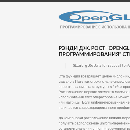
ПРОГРАМИРОВАНИЕ С ИСПОЛЬЗОВАН
РЭНДИ ДЖ. РОСТ "OPENGL
ПРОГРАММИРОВАНИЯ" СТР
GLint glQetUniforiaLocatlonA
Эта функция возвращает целое число - ин
указано в Пате как строка с нуль-символо
оператор элемента структуры «.* (без про
Расположение первого элемента массива м
использования этих операторов не может б
или матрицы, Если uniform-переменная не
начинается с зарезервированного префикс
До компоновки расположение uniform-пер
получить расположение uniform-переменно
установки значения uniform-переменной ил