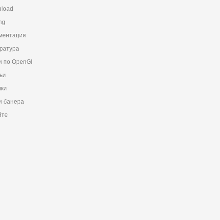
load
ng
ментация
ратура
и по OpenGl
ьи
ки
 банера
йте