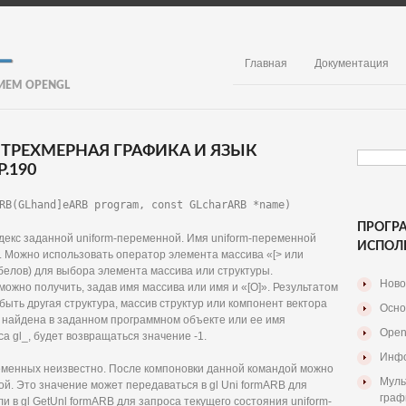
Главная
Документация
ИЕМ OPENGL
 ТРЕХМЕРНАЯ ГРАФИКА И ЯЗЫК
.190
RB(GLhand]eARB program, const GLcharARB *name)
ПРОГР
декс заданной uniform-переменной. Имя uniform-переменной
ИСПОЛ
м. Можно использовать оператор элемента массива «[> или
белов) для выбора элемента массива или структуры.
Ново
ожно получить, задав имя массива или имя и «[О]». Результатом
ыть другая структура, массив структур или компонент вектора
Осно
 найдена в заданном программном объекте или ее имя
Open
а gl_, будет возвращаться значение -1.
Инфо
еменных неизвестно. После компоновки данной командой можно
Муль
й. Это значение может передаваться в gl Uni formARB для
граф
и в gl GetUnl formARB для запроса текущего состояния uniform-