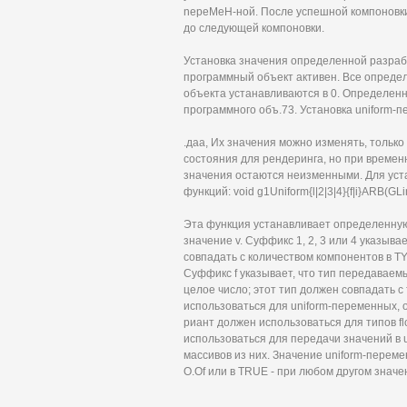
nepeMeH-ной. После успешной компоновки
до следующей компоновки.
Установка значения определенной разрабо
программный объект активен. Все опреде
объекта устанавливаются в 0. Определенн
программного объ.73. Установка uniform-
.даа, Их значения можно изменять, тольк
состояния для рендеринга, но при времен
значения остаются неизменными. Для уст
функций: void g1Uniform{l|2|3|4}{f|i}ARB(GLi
Эта функция устанавливает определенную
значение v. Суффикс 1, 2, 3 или 4 указыва
совпадать с количеством компонентов в TYPE (
Суффикс f указывает, что тип передаваемы
целое число; этот тип должен совпадать с
использоваться для uniform-переменных, объ
риант должен использоваться для типов flo
использоваться для передачи значений в u
массивов из них. Значение uniform-перем
O.Of или в TRUE - при любом другом значе