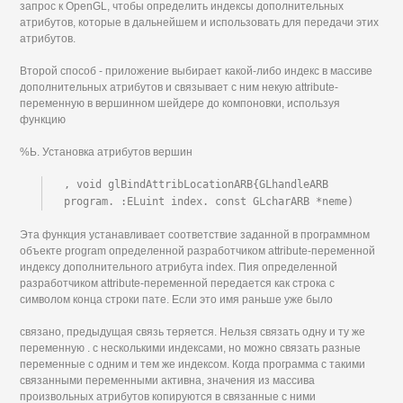
запрос к OpenGL, чтобы определить индексы дополнительных
атрибутов, которые в дальнейшем и использовать для передачи этих
атрибутов.
Второй способ - приложение выбирает какой-либо индекс в массиве
дополнительных атрибутов и связывает с ним некую attribute-
переменную в вершинном шейдере до компоновки, используя
функцию
%Ь. Установка атрибутов вершин
, void glBindAttribLocationARB{GLhandleARB 
program. :ELuint index. const GLcharARB *neme)
Эта функция устанавливает соответствие заданной в программном
объекте program определенной разработчиком attribute-переменной
индексу дополнительного атрибута index. Пия определенной
разработчиком attribute-переменной передается как строка с
символом конца строки пате. Если это имя раньше уже было
связано, предыдущая связь теряется. Нельзя связать одну и ту же
переменную . с несколькими индексами, но можно связать разные
переменные с одним и тем же индексом. Когда программа с такими
связанными переменными активна, значения из массива
произвольных атрибутов копируются в связанные с ними