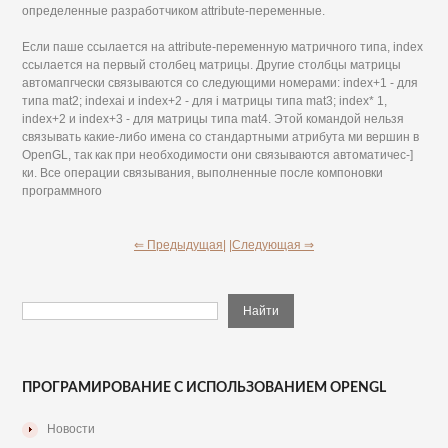
определенные разработчиком attribute-переменные.
Если паше ссылается на attribute-переменную матричного типа, index
ссылается на первый столбец матрицы. Другие столбцы матрицы
автомапгчески связываются со следующими номерами: index+1 - для
типа mat2; indexai и index+2 - для i матрицы типа mat3; index* 1,
index+2 и index+3 - для матрицы типа mat4. Этой командой нельзя
связывать какие-либо имена со стандартными атрибута ми вершин в
OpenGL, так как при необходимости они связываются автоматичес-]
ки. Все операции связывания, выполненные после компоновки
программного
⇐ Предыдущая|
|Следующая ⇒
ПРОГРАМИРОВАНИЕ С ИСПОЛЬЗОВАНИЕМ OPENGL
Новости