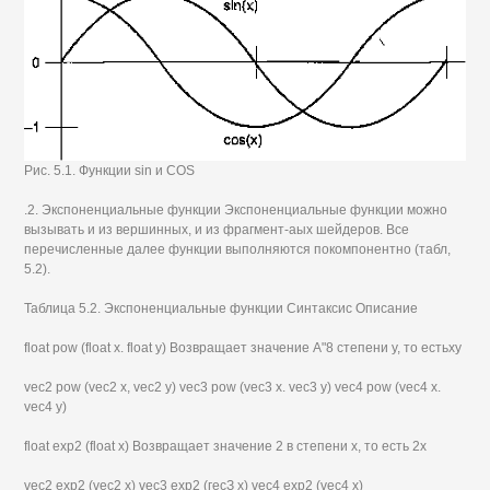
Рис. 5.1. Функции sin и COS
.2. Экспоненциальные функции Экспоненциальные функции можно
вызывать и из вершинных, и из фрагмент-аых шейдеров. Все
перечисленные далее функции выполняются покомпонентно (табл,
5.2).
Таблица 5.2. Экспоненциальные функции Синтаксис Описание
float pow (float х. float у) Возвращает значение А"8 степени у, то естьху
vec2 pow (vec2 х, vec2 у) vec3 pow (vec3 x. vec3 y) vec4 pow (vec4 x.
vec4 y)
float exp2 (float x) Возвращает значение 2 в степени х, то есть 2х
vec2 ехр2 (vec2 х) vec3 ехр2 (гесЗ х) vec4 ехр2 (vec4 х)