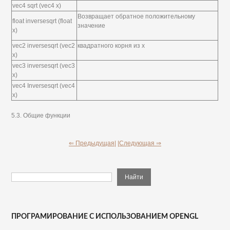
vec4 sqrt (vec4 x)
Возвращает обратное положительному
float inversesqrt (float
значение
x)
vec2 inversesqrt (vec2
квадратного корня из х
x)
vec3 inversesqrt (vec3
x)
vec4 Inversesqrt (vec4
x)
5.3. Общие функции
⇐ Предыдущая|
|Следующая ⇒
ПРОГРАМИРОВАНИЕ С ИСПОЛЬЗОВАНИЕМ OPENGL