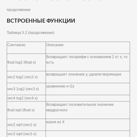
продолжение
ВСТРОЕННЫЕ ФУНКЦИИ
Таблица 5.2 (продолжение)
Синтаксис
Описание
Возвращает логарифм с основанием 2 от х, то
float log2 (float x)
есть
возвращает значение у, удовлетворяющее
vec2 tog2 (vec2 x)
уравнению х=2у
vec3 1og2 (vec3 x)
vec4 log2 (vec4 x)
Возвращает положительное значение
float sqrt (float x)
квадратного
корня из X
vec2 sqrt (vec2 x)
vec3 sqrt (vec3 x)