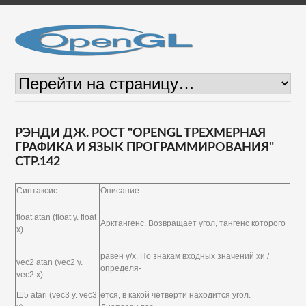
РЭНДИ ДЖ. РОСТ "OPENGL ТРЕХМЕРНАЯ
ГРАФИКА И ЯЗЫК ПРОГРАММИРОВАНИЯ"
СТР.142
Синтаксис
Описание
float atan (float у. float
Арктангенс. Возвращает угол, тангенс которого
x)
равен у/х. По знакам входных значений хи /
vec2 atan (vec2 y.
определя-
vec2 x)
Ш5 atari (vec3 y. vec3
ется, в какой четверти находится угол.