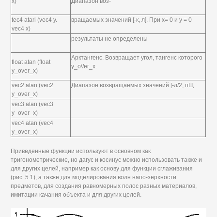
x)
Диапазон воз-
tec4 atari (vec4 y.
вращаемых значений [-к, л]. При х= 0 и у = 0
vec4 x)
результаты не определены
Арктангенс. Возвращает угол, тангенс которого
float atan (float
у_о\/ег_х.
y_over_x)
vec2 atan (vec2
Диапазон возвращаемых значений [-л/2, пЩ
y_over_x)
vec3 atan (vec3
y_over_x)
vec4 atan (vec4
y_over_x)
Приведенные функции используют в основном как
тригонометрические, но дагус и косинус можно использовать также и
для других целей, например как основу для функции сглаживания
(рис. 5.1), а также для моделирования волн напо-зерхности
предметов, для создания равномерных полос разных материалов,
имитации качания объекта и для других целей.