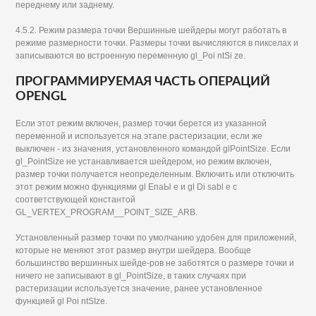
переднему или заднему.
4.5.2. Режим размера точки Вершинные шейдеры могут работать в
режиме размерности точки. Размеры точки вычисляются в пикселах и
записываются во встроенную переменную gl_Poi ntSi ze.
ПРОГРАММИРУЕМАЯ ЧАСТЬ ОПЕРАЦИЙ
OPENGL
Если этот режим включен, размер точки берется из указанной
переменной и используется на этапе растеризации, если же
выключен - из значения, установленного командой glPointSize. Если
gl_PointSize не устанавливается шейдером, но режим включен,
размер точки получается неопределенным. Включить или отключить
этот режим можно функциями gl ЕпаЫ е и gl Di sabl е с
соответствующей константой
GL_VERTEX_PROGRAM__POINT_SIZE_ARB.
Установленный размер точки по умолчанию удобен для приложений,
которые не меняют этот размер внутри шейдера. Вообще
большинство вершинных шейде-ров не заботятся о размере точки и
ничего не записывают в gl_PointSize, в таких случаях при
растеризации используется значение, ранее установленное
функцией gl Poi ntSIze.