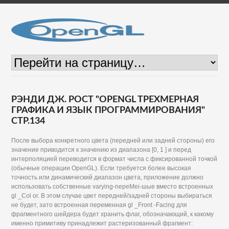
РЭНДИ ДЖ. РОСТ "OPENGL ТРЕХМЕРНАЯ
ГРАФИКА И ЯЗЫК ПРОГРАММИРОВАНИЯ"
СТР.134
После выбора конкретного цвета (передней или задней стороны) его
значение приводится к значению из диапазона [0, 1 ] и перед
интерполяцией переводится в формат числа с фиксированной точкой
(обычные операции OpenGL). Если требуется более высокая
точность или динамический диапазон цвета, приложение должно
использовать собственные varying-nepeMei-шые вместо встроенных
gl _Col ог. В этом случае цвет передней/задней стороны выбираться
не будет, зато встроенная переменная gl _Front -Facing для
фрагментного шейдера будет хранить флаг, обозначающий, к какому
именно примитиву принадлежит растеризованный фрагмент: