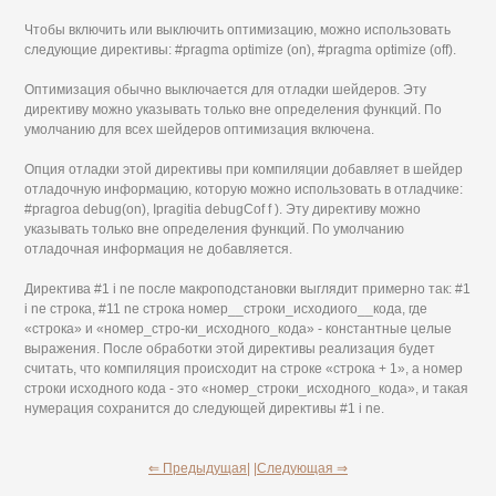
Чтобы включить или выключить оптимизацию, можно использовать
следующие директивы: #pragma optimize (on), #pragma optimize (off).
Оптимизация обычно выключается для отладки шейдеров. Эту
директиву можно указывать только вне определения функций. По
умолчанию для всех шейдеров оптимизация включена.
Опция отладки этой директивы при компиляции добавляет в шейдер
отладочную информацию, которую можно использовать в отладчике:
#pragroa debug(on), Ipragitia debugCof f ). Эту директиву можно
указывать только вне определения функций. По умолчанию
отладочная информация не добавляется.
Директива #1 i ne после макроподстановки выглядит примерно так: #1
i ne строка, #11 ne строка номер__строки_исходиого__кода, где
«строка» и «номер_стро-ки_исходного_кода» - константные целые
выражения. После обработки этой директивы реализация будет
считать, что компиляция происходит на строке «строка + 1», а номер
строки исходного кода - это «номер_строки_исходного_кода», и такая
нумерация сохранится до следующей директивы #1 i ne.
⇐ Предыдущая|
|Следующая ⇒