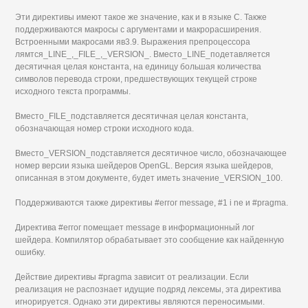
Эти директивы имеют такое же значение, как и в языке С. Также
поддерживаются макросы с аргументами и макрорасширения.
Встроенными макросами яв3.9. Выражения препроцессора
лямтся_LINE_,_FILE_,_VERSION_. Вместо_LINE_подетавляется
десятичная целая константа, на единицу большая количества
символов перевода строки, предшествующих текущей строке
исходного текста программы.
Вместо_FILE_подставляется десятичная целая константа,
обозначающая номер строки исходного кода.
Вместо_VERSION_подставляется десятичное число, обозначающее
номер версии языка шейдеров OpenGL. Версия языка шейдеров,
описанная в этом документе, будет иметь значение_VERSION_100.
Поддерживаются также директивы #еггог message, #1 i ne и #pragma.
Директива #еггог помещает message в информационный лог
шейдера. Компилятор обрабатывает это сообщение как найденную
ошибку.
Действие директивы #pragma зависит от реализации. Если
реализация не распознает идущие подряд лексемы, эта директива
игнорируется. Однако эти директивы являются переносимыми.