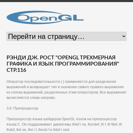
РЭНДИ ДЖ. РОСТ "OPENGL ТРЕХМЕРНАЯ
ГРАФИКА И ЯЗЫК ПРОГРАММИРОВАНИЯ"
СТР.116
Оператор последовательности (.) применяется для разделения
выражений и возвращает тип и значение самого правого выражения
из списка выражений, разделенных этим оператором. Все выражения
вычисляются слева направо.
3.8. Препроцессор
Препроцессор языка шейдеров OpenGL похож на препроцессор
языка С. Он поддерживает директивы #def i ne, #undef, #i f, #i fdef, #i
fndef, #el se, #el i f, #endi f и #def i ned.