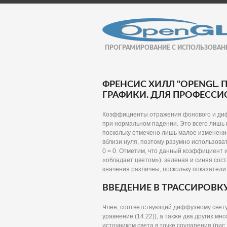
ПРОГРАМИРОВАНИЕ С ИСПОЛЬЗОВАН
ФРЕНСИС ХИЛЛ "OPENGL
ГРАФИКИ. ДЛЯ ПРОФЕССИО
Коэффициенты отражения фонового и дифф
при нормальном падении. Это всего лишь 
поскольку отмечено лишь малое изменение
вблизи нуля, поэтому разумно использов
0 = 0. Отметим, что данный коэффициент 
«обладает цветом»): зеленая и синяя состав
значения различны, поскольку показатели
ВВЕДЕНИЕ В ТРАССИРОВК
Член, соответствующий диффузному свету
уравнение (14.22)), а также два других м
источником света в точке соударения (рис