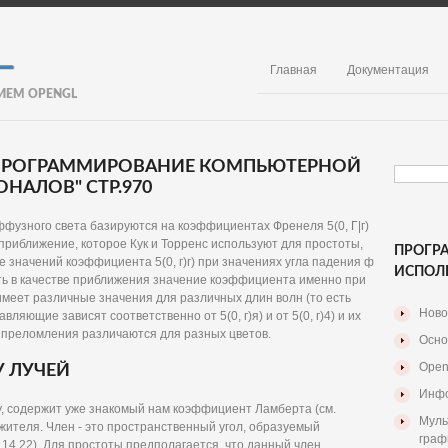
Главная
Документация
ИЕМ OPENGL
. ПРОГРАММИРОВАНИЕ КОМПЬЮТЕРНОЙ
НАЛОВ" СТР.970
узного света базируются на коэффициентах Френеля 5(0, Г|г)
приближение, которое Кук и Торренс используют для простоты,
ПРОГР
 значений коэффициента 5(0, г)г) при значениях угла падения ф
ИСПОЛ
ать в качестве приближения значение коэффициента именно при
имеет различные значения для различных длин волн (то есть
Ново
ляющие зависят соответственно от 5(0, г)я) и от 5(0, г)4) и их
 преломления различаются для разных цветов.
Осно
Open
У ЛУЧЕЙ
Инфо
, содержит уже знакомый нам коэффициент Ламберта (см.
Муль
ножителя. Член - это пространственный угол, образуемый
граф
. 14.22). Для простоты предполагается, что данный член