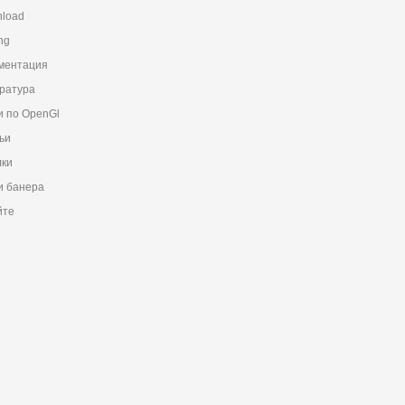
load
ng
ментация
ратура
и по OpenGl
ьи
ки
 банера
йте