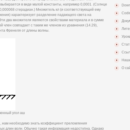
 выбирается в виде малой константы, например 0,0001. (Солнце
Down
0,000068 стерадиан.) Множитель кл (и соответствующий ему
Codi
жения) характеризует разделение падающего света на
ти два множителя являются свойствами материала и в сумме
Доку
ый член совпадает с таким же членом из уравнения (14.29),
Лите
нта Френеля от длины волны.
Урок
Стат
Ссыл
Наши
О са
венный угол аш
ы, нам необходимо знать коэффициент преломления
ых длин волн. Обычно такая информация недоступна. Однако