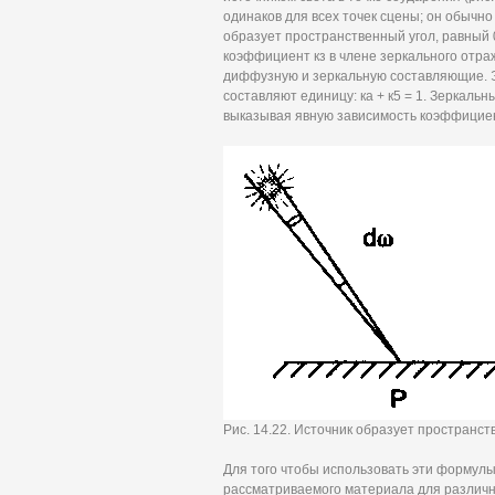
одинаков для всех точек сцены; он обычно
образует пространственный угол, равный 
коэффициент кз в члене зеркального отра
диффузную и зеркальную составляющие. Э
составляют единицу: ка + к5 = 1. Зеркальн
выказывая явную зависимость коэффицие
Рис. 14.22. Источник образует пространст
Для того чтобы использовать эти формул
рассматриваемого материала для различн