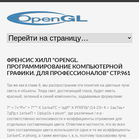
ФРЕНСИС ХИЛЛ "OPENGL.
ПРОГРАММИРОВАНИЕ КОМПЬЮТЕРНОЙ
ГРАФИКИ. ДЛЯ ПРОФЕССИОНАЛОВ" СТР.961
Так же как в главе 8, мы распространим эти понятия на цветные лучи
света и объекты. Тогда свет, достигающий глаза, будет иметь
красный, зеленый и синий компоненты, задаваемые формулами:
7* = 7«*Р«* + 7*°* Х 1атЬеГС + 'адР* Х РП0П§/' (14-23> К = 1аь?аь+
7дРд х 1атЬеП + 1!рЬр1Ь х рЬоп^, где различные / и р -
соответственно интенсивности и коэффициенты отражения для
отдельных составляющих цвета. Отметим в частности, что во всех
трех составляющих цвета используются одни и те же коэффициенты
1атЬегС и phong, а также векторы т, в, Ь, поэтому трассировку луча