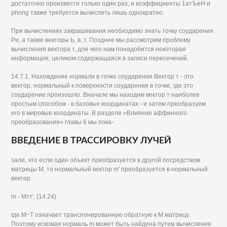
достаточно произвести только один раз, и коэффициенты 1атЪеН и
phong также требуется вычислять лишь однократно.
При вычислениях закрашивания необходимо знать точку соударения
Ри, а также векторы Ь, в, т. Позднее мы рассмотрим проблему
вычисления вектора т, для чего нам понадобится некоторая
информация, целиком содержащаяся в записи пересечений.
14.7.1. Нахождение нормали в точке соударения Вектор т - это
вектор, нормальный к поверхности соударения в точке, где это
соударение произошло. Вначале мы находим вектор т наиболее
простым способом - в базовых координатах - и затем преобразуем
его в мировые координаты. В разделе «Влияние аффинного
преобразования» главы 6 мы пока-
ВВЕДЕНИЕ В ТРАССИРОВКУ ЛУЧЕЙ
зали, что если один объект преобразуется в другой посредством
матрицы М, то нормальный вектор m' преобразуется в нормальный
вектор
m - Мтт', (14.24)
где М~Т означает транспонированную обратную к M матрицу.
Поэтому искомая нормаль m может быть найдена путем вычисления