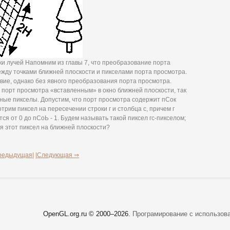
ки лучей Напомним из главы 7, что преобразование порта
жду точками ближней плоскости и пикселами порта просмотра.
твие, однако без явного преобразования порта просмотра.
 порт просмотра «вставленным» в окно ближней плоскости, так
ьные пикселы. Допустим, что порт просмотра содержит пСок
трим пиксел на пересечении строки г и столбца с, причем г
тся от 0 до пСоЬ - 1. Будем называть такой пиксел гс-пикселом;
тся этот пиксел на ближней плоскости?
редыдущая|
|Следующая ⇒
OpenGL.org.ru © 2000–
2026.
Програмирование с использов