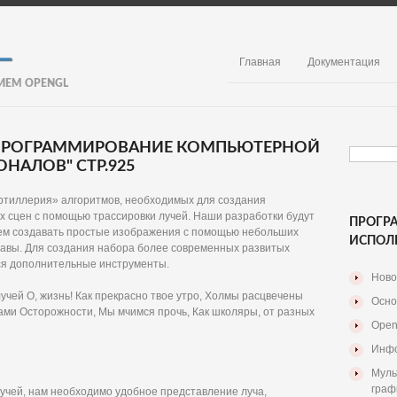
Главная
Документация
ИЕМ OPENGL
. ПРОГРАММИРОВАНИЕ КОМПЬЮТЕРНОЙ
НАЛОВ" СТР.925
артиллерия» алгоритмов, необходимых для создания
 сцен с помощью трассировки лучей. Наши разработки будут
ПРОГР
жем создавать простые изображения с помощью небольших
ИСПОЛ
лавы. Для создания набора более современных развитых
ся дополнительные инструменты.
Ново
учей О, жизнь! Как прекрасно твое утро, Холмы расцвечены
Осно
ами Осторожности, Мы мчимся прочь, Как школяры, от разных
Open
Инфо
Муль
граф
лучей, нам необходимо удобное представление луча,