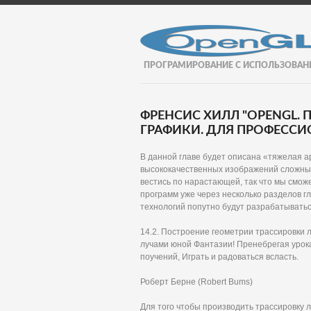
ПРОГРАМИРОВАНИЕ С ИСПОЛЬЗОВАН
ФРЕНСИС ХИЛЛ "OPENGL
ГРАФИКИ. ДЛЯ ПРОФЕССИО
В данной главе будет описана «тяжелая 
высококачественных изображений сложных
вестись по нарастающей, так что мы смо
программ уже через несколько разделов г
технологий попутно будут разрабатывать
14.2. Построение геометрии трассировки л
лучами юной Фантазии! Пренебрегая урок
поучений, Играть и радоваться всласть.
Роберт Берне (Robert Bums)
Для того чтобы производить трассировку 