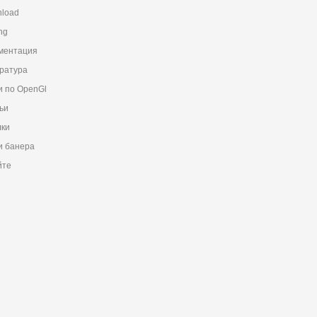
load
ng
ментация
ратура
и по OpenGl
ьи
ки
 банера
йте