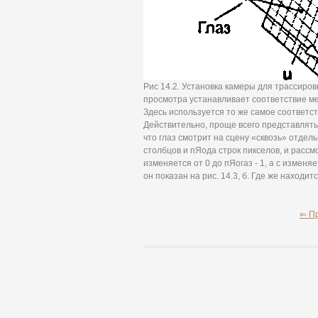
Рис 14.2. Установка камеры для трассиров
просмотра устанавливает соответствие ме
Здесь используется то же самое соответс
Действительно, проще всего представлять
что глаз смотрит на сцену «сквозь» отдел
столбцов и пЯода строк пикселов, и рассмо
изменяется от 0 до пЯогаз - 1, а с изменяе
он показан на рис. 14.3, б. Где же находи
⇐ П