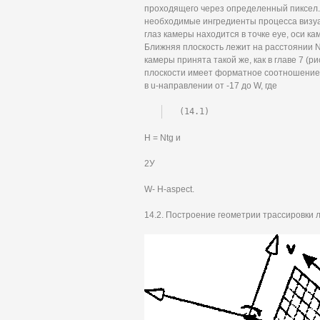
проходящего через определенный пиксел.
необходимые ингредиенты процесса визуали
глаз камеры находится в точке eye, оси кам
Ближняя плоскость лежит на расстоянии N
камеры принята такой же, как в главе 7 (ри
плоскости имеет форматное соотношение a
в u-направлении от -17 до W, где
(14.1)
H = Ntg и
2У
W- Н-aspect.
14.2. Построение геометрии трассировки 