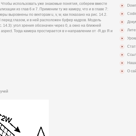
 Чтобы использовать уже знакомые понятия, соберем вместе
Down
зации из глав 6 и 7. Применим ту же камеру, что и в главе 7:
Codi
еры выровнены по векторам u, v, w, как показано на рис. 14.2.
 перед глазом, и в ней расположен буфер кадров. Модель
Доку
с. 14.3): угол зрения обозначен через 0, а окно на ближней
Лите
spect. Тогда камера простирается в v-направлении от -Я до Я и
Урок
Стат
Ссыл
Наши
О са
лучей