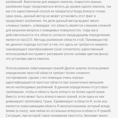
разбиений. Фактически для каждого пиксела, покрытого гранью,
разбиения будут продолжаться вплоть до уровня одного пиксела, так
как это единственный способ их прекратить! Когда втянута только
одна грань, данный метод не может установить этот факт и
продолжает разбиение. На деле данный метод выдает много
«ложных тревог», утверждая, что область является слишком сложной
для решения вопроса о невидимых поверхностях, тогда как в
действительности эта область согласно предыдущему определению
является про13.5. Методы разбиения области стой. Преимущество
же данного подхода состоит в том, что здесь не требуется никакого
сканирующего преобразования (scan conversion); единственный
используемый инструмент рисования (после заливки цветом фона) -
это установка цвета пиксела.
Использование охватывающих граней Другое широко используемое
определение простой области требует более сложного
тестирования, однако с его помощью очень хорошо
идентифицируются простые области при значительно меньшем
числе необходимых разбиений. В данном определении отсутствует
требование, чтобы в область было втянуто не более одной грани.
Вместо этого может быть втянуто много граней, если одна из них
доминирует (dominates). Грань .Fдоминирует в области R, если она
является охватывающим область R многоугольником, который всюду
ближе (к глазу), чем любая из остальных втянутых в область R граней.
Ситуация, при которой такое понимание простоты Экономит много