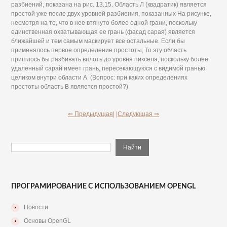
разбиений, показана на рис. 13.15. Область Л (квадратик) является
простой уже после двух уровней разбиения, показанных На рисунке,
несмотря на то, что в нее втянуто более одной грани, поскольку
единственная охватывающая ее грань (фасад сарая) является
ближайшей и тем самым маскирует все остальные. Если бы
применялось первое определение простоты, То эту область
пришлось бы разбивать вплоть до уровня пиксела, поскольку более
удаленный сарай имеет грань, пересекающуюся с видимой гранью
целиком внутри области А. (Вопрос: при каких определениях
простоты область В является простой?)
⇐ Предыдущая|
|Следующая ⇒
ПРОГРАМИРОВАНИЕ С ИСПОЛЬЗОВАНИЕМ OPENGL
Новости
Основы OpenGL