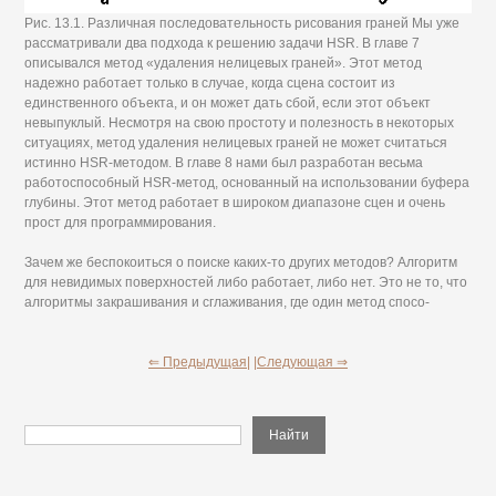
Рис. 13.1. Различная последовательность рисования граней Мы уже
рассматривали два подхода к решению задачи HSR. В главе 7
описывался метод «удаления нелицевых граней». Этот метод
надежно работает только в случае, когда сцена состоит из
единственного объекта, и он может дать сбой, если этот объект
невыпуклый. Несмотря на свою простоту и полезность в некоторых
ситуациях, метод удаления нелицевых граней не может считаться
истинно HSR-методом. В главе 8 нами был разработан весьма
работоспособный HSR-метод, основанный на использовании буфера
глубины. Этот метод работает в широком диапазоне сцен и очень
прост для программирования.
Зачем же беспокоиться о поиске каких-то других методов? Алгоритм
для невидимых поверхностей либо работает, либо нет. Это не то, что
алгоритмы закрашивания и сглаживания, где один метод спосо-
⇐ Предыдущая|
|Следующая ⇒