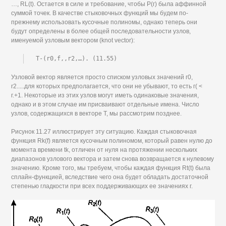
…, RL(t). Остается в силе и требование, чтобы Р(г) была аффинной
суммой точек. В качестве стыковочных функций мы будем по-
прежнему использовать кусочные полиномы, однако теперь они
будут определены в более общей последовательности узлов,
именуемой узловым вектором (knot vector):
T-(r0,f,,r2,…). (11.55)
Узловой вектор является просто списком узловых значений г0,
г2.....для которых предполагается, что они не убывают, то есть г( <
г.+1. Некоторые из этих узлов могут иметь одинаковые значения,
однако и в этом случае им присваивают отдельные имена. Число
узлов, содержащихся в векторе Т, мы рассмотрим позднее.
Рисунок 11.27 иллюстрирует эту ситуацию. Каждая стыковочная
функция Rk(f) является кусочным полиномом, который равен нулю до
момента времени tk, отличен от нуля на протяжении нескольких
диапазонов узлового вектора и затем снова возвращается к нулевому
значению. Кроме того, мы требуем, чтобы каждая функция Rt(t) была
сплайн-функцией, вследствие чего она будет обладать достаточной
степенью гладкости при всех поддерживающих ее значениях г.