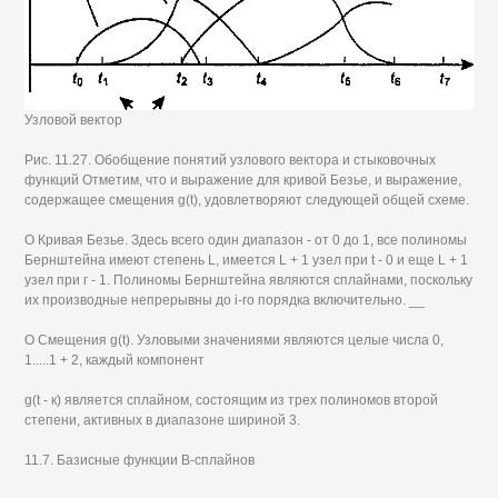
Узловой вектор
Рис. 11.27. Обобщение понятий узлового вектора и стыковочных
функций Отметим, что и выражение для кривой Безье, и выражение,
содержащее смещения g(t), удовлетворяют следующей общей схеме.
О Кривая Безье. Здесь всего один диапазон - от 0 до 1, все полиномы
Бернштейна имеют степень L, имеется L + 1 узел при t - 0 и еще L + 1
узел при г - 1. Полиномы Бернштейна являются сплайнами, поскольку
их производные непрерывны до i-ro порядка включительно. __
О Смещения g(t). Узловыми значениями являются целые числа 0,
1.....1 + 2, каждый компонент
g(t - к) является сплайном, состоящим из трех полиномов второй
степени, активных в диапазоне шириной 3.
11.7. Базисные функции В-сплайнов