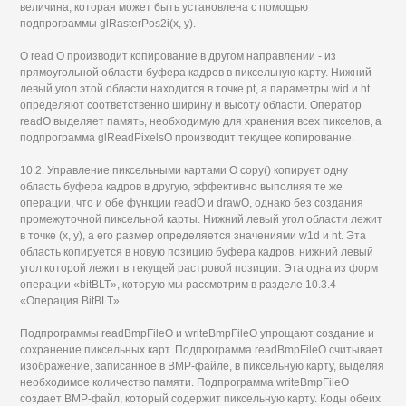
величина, которая может быть установлена с помощью
подпрограммы glRasterPos2i(x, у).
О read О производит копирование в другом направлении - из
прямоугольной области буфера кадров в пиксельную карту. Нижний
левый угол этой области находится в точке pt, а параметры wid и ht
определяют соответственно ширину и высоту области. Оператор
readO выделяет память, необходимую для хранения всех пикселов, а
подпрограмма glReadPixelsO производит текущее копирование.
10.2. Управление пиксельными картами О сору() копирует одну
область буфера кадров в другую, эффективно выполняя те же
операции, что и обе функции readO и drawO, однако без создания
промежуточной пиксельной карты. Нижний левый угол области лежит
в точке (х, у), а его размер определяется значениями w1d и ht. Эта
область копируется в новую позицию буфера кадров, нижний левый
угол которой лежит в текущей растровой позиции. Эта одна из форм
операции «bitBLT», которую мы рассмотрим в разделе 10.3.4
«Операция BitBLT».
Подпрограммы readBmpFileO и writeBmpFileO упрощают создание и
сохранение пиксельных карт. Подпрограмма readBmpFileO считывает
изображение, записанное в BMP-файле, в пиксельную карту, выделяя
необходимое количество памяти. Подпрограмма writeBmpFileO
создает BMP-файл, который содержит пиксельную карту. Коды обеих