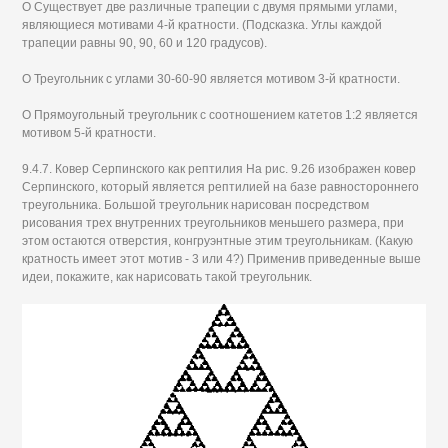
О Существует две различные трапеции с двумя прямыми углами,
являющиеся мотивами 4-й кратности. (Подсказка. Углы каждой
трапеции равны 90, 90, 60 и 120 градусов).
О Треугольник с углами 30-60-90 является мотивом 3-й кратности.
О Прямоугольный треугольник с соотношением катетов 1:2 является
мотивом 5-й кратности.
9.4.7. Ковер Серпинского как рептилия На рис. 9.26 изображен ковер
Серпинского, который является рептилией на базе равностороннего
треугольника. Большой треугольник нарисован посредством
рисования трех внутренних треугольников меньшего размера, при
этом остаются отверстия, конгруэнтные этим треугольникам. (Какую
кратность имеет этот мотив - 3 или 4?) Применив приведенные выше
идеи, покажите, как нарисовать такой треугольник.