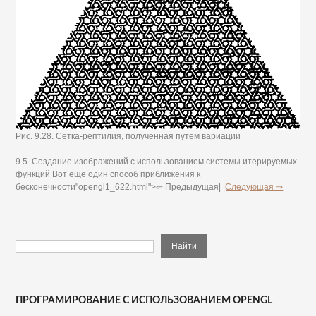
Рис. 9.28. Сетка-рептилия, полученная путем вариации
9.5. Создание изображений с использованием системы итерируемых
функций Вот еще один способ приближения к
бесконечности"opengl1_622.html">⇐ Предыдущая|
|Следующая ⇒
ПРОГРАМИРОВАНИЕ С ИСПОЛЬЗОВАНИЕМ OPENGL