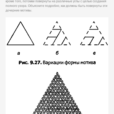
кроме того, потомки повернуты на различные углы с целью создания
полного узора. Объясните подробно, как должны быть повернуты эти
дочерние мотивы.