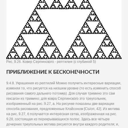
Рис. 9.26. Ковер Серпинского - рептилия (с глубиной 5)
ПРИБЛИЖЕНИЕ К БЕСКОНЕЧНОСТИ
9.4.8. Украшения из рептилий Можно получить интересные вариации,
изменяя то, что рисуется на низшем уровне (то есть изменить способ
рисования самого дальнего потомка). Для случая тримино это сам
гексагон из тримино; для ковра Серпинского это треугольник,
изображенный на рис. 9.27, а. На рисунке показаны две вариации
способа рисования, предложенные Клэйсоном [СЫоп, 42]. Из мотива
на рис. 9.27, б получается интересная сетка, изображенная на рис.
9.28, состоящая из перекрывающихся полос. Здесь все четыре
дочерних треугольных мотива рисуются внутри каждого родителя; и,