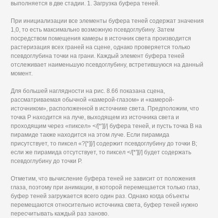
выполняется в две стадии. 1. Загрузка буфера теней.
При инициализации все элементы буфера теней содержат значения
1,0, то есть максимально возможную псевдоглубину. Затем
посредством помещения камеры в источник света производится
растеризация всех граней на сцене, однако проверяется только
псевдоглубина точки на грани. Каждый элемент буфера теней
отслеживает наименьшую псевдоглубину, встретившуюся на данный
момент.
Для большей наглядности на рис. 8.66 показана сцена,
рассматриваемая обычной «камерой-глазом» и «камерой-
источником», расположенной в источнике света. Предположим, что
точка Р находится на луче, выходящем из источника света и
проходящим через «пиксел» </[*'][/| буфера теней, и пусть точка В на
пирамиде также находится на этом луче. Если пирамида
присутствует, то пиксел «?[*][/] содержит псевдоглубину до точки В;
если же пирамида отсутствует, то пиксел </[*'][/] будет содержать
псевдоглубину до точки Р.
Отметим, что вычисление буфера теней не зависит от положения
глаза, поэтому при анимации, в которой перемещается только глаз,
буфер теней загружается всего один раз. Однако когда объекты
перемещаются относительно источника света, буфер теней нужно
пересчитывать каждый раз заново.