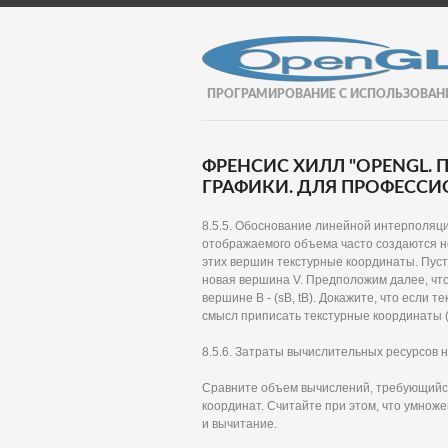
ПРОГРАМИРОВАНИЕ С ИСПОЛЬЗОВАН
ФРЕНСИС ХИЛЛ "OPENGL
ГРАФИКИ. ДЛЯ ПРОФЕССИО
8.5.5. Обоснование линейной интерполяци
отображаемого объема часто создаются н
этих вершин текстурные координаты. Пусть
новая вершина V. Предположим далее, что 
вершине В - (sB, tB). Докажите, что если 
смысл приписать текстурные координаты (1еф
8.5.6. Затраты вычислительных ресурсов
Сравните объем вычислений, требующийся
координат. Считайте при этом, что умнож
и вычитание.