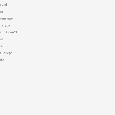
load
ng
ментация
ратура
и по OpenGl
ьи
ки
 банера
йте