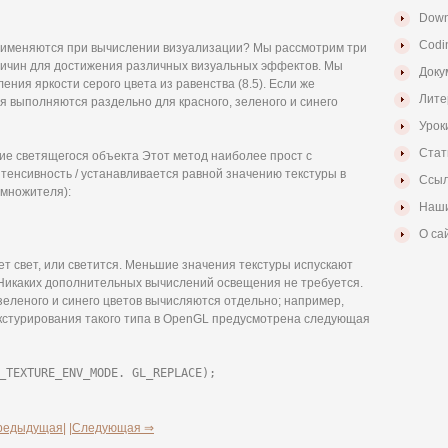
Down
Codi
рименяются при вычислении визуализации? Мы рассмотрим три
личин для достижения различных визуальных эффектов. Мы
Доку
ения яркости серого цвета из равенства (8.5). Если же
Лите
я выполняются раздельно для красного, зеленого и синего
Урок
Стат
ние светящегося объекта Этот метод наиболее прост с
тенсивность / устанавливается равной значению текстуры в
Ссыл
 множителя):
Наши
О са
ает свет, или светится. Меньшие значения текстуры испускают
 Никаких дополнительных вычислений освещения не требуется.
зеленого и синего цветов вычисляются отдельно; например,
я текстурирования такого типа в OpenGL предусмотрена следующая
_TEXTURE_ENV_MODE. GL_REPLACE);
редыдущая|
|Следующая ⇒