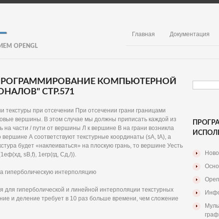
Главная
Документация
ИЕМ OPENGL
. ПРОГРАММИРОВАНИЕ КОМПЬЮТЕРНОЙ
НАЛОВ" СТР.571
и текстуры при отсечении При отсечении грани границами
овые вершины. В этом случае мы должны приписать каждой из
ПРОГР
 на части / пути от вершины Л к вершине В на грани возникла
ИСПОЛ
вершине А соответствуют текстурные координаты (sA, tA), а
текстура будет «наклеиваться» на плоскую грань, то вершине Уесть
Ново
(хд, sB,f), 1егр(гд, Сд,/)).
Осно
 на гиперболическую интерполяцию
Open
 для гиперболической и линейной интерполяции текстурных
Инфо
ение и деление требует в 10 раз больше времени, чем сложение
Муль
граф