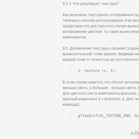
8.5.3. Что регулирует текстура?
Как величины текстурного отображения п
типичных способа использования этих ве
проделаем это для простого случая вычисл
изображение цветное, то такие вычислени
компонентов.
8.5. Добавление текстуры к граням Созда
вычислительной точки зрения. Видимая ин
каждой точке (с точностью до постоянного
I- texture (s, t).
В этом случае кажется, что объект испуск
меньше света, а большие - больше света.
Для цветного света компоненты красного, 
красный компонент Ir = texturer(s, t). Дл
команда1:
glTexEnvf(GL_TEXTURE_ENV, GL
⇐ П