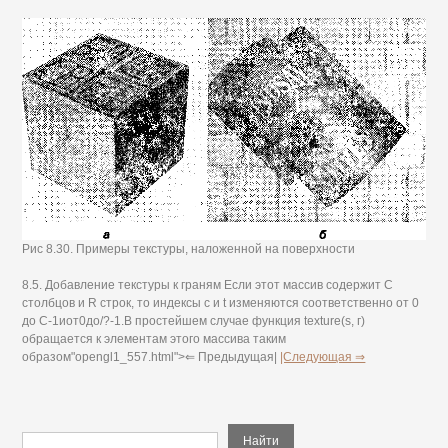
Рис 8.30. Примеры текстуры, наложенной на поверхности
8.5. Добавление текстуры к граням Если этот массив содержит С
столбцов и R строк, то индексы с и t изменяются соответственно от 0
до С-1иот0до/?-1.В простейшем случае функция texture(s, г)
обращается к элементам этого массива таким
образом"opengl1_557.html">⇐ Предыдущая|
|Следующая ⇒