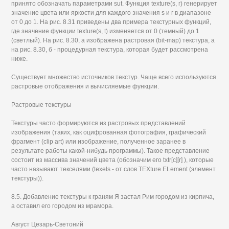
принято обозначать параметрами sut. Функция texture(s, г) генерирует
значение цвета или яркости для каждого значения s и г в диапазоне
от 0 до 1. На рис. 8.31 приведены два примера текстурных функций,
где значение функции texture(s, t) изменяется от 0 (темный) до 1
(светлый). На рис. 8.30, а изображена растровая (bit-map) текстура, а
на рис. 8.30, б - процедурная текстура, которая будет рассмотрена
ниже.
Существует множество источников текстур. Чаще всего используются
растровые отображения и вычисляемые функции.
Растровые текстуры
Текстуры часто формируются из растровых представлений
изображения (таких, как оцифрованная фотография, графический
фрагмент (clip art) или изображение, полученное заранее в
результате работы какой-нибудь программы). Такое представление
состоит из массива значений цвета (обозначим его txtr[c][r] ), которые
часто называют текселями (texels - от слов TEXture ELement (элемент
текстуры)).
8.5. Добавление текстуры к граням Я застал Рим городом из кирпича,
а оставил его городом из мрамора.
Август Цезарь-Светоний