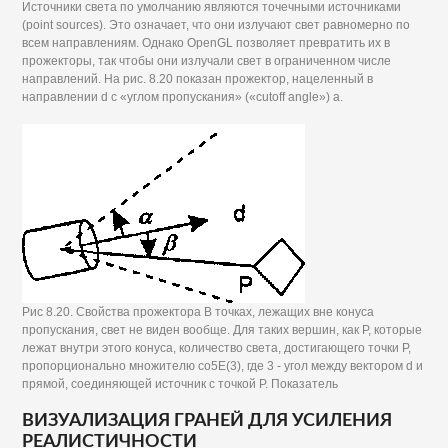
Источники света по умолчанию являются точечными источниками
(point sources). Это означает, что они излучают свет равномерно по
всем направлениям. Однако OpenGL позволяет превратить их в
прожекторы, так чтобы они излучали свет в ограниченном числе
направлений. На рис. 8.20 показан прожектор, нацеленный в
направлении d с «углом пропускания» («cutoff angle») а.
Рис 8.20. Свойства прожектора В точках, лежащих вне конуса
пропускания, свет не виден вообще. Для таких вершин, как Р, которые
лежат внутри этого конуса, количество света, достигающего точки Р,
пропорционально множителю со5Е(3), где 3 - угол между вектором d и
прямой, соединяющей источник с точкой Р. Показатель
ВИЗУАЛИЗАЦИЯ ГРАНЕЙ ДЛЯ УСИЛЕНИЯ
РЕАЛИСТИЧНОСТИ