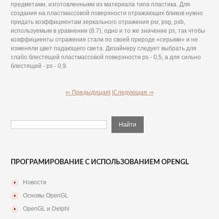
предметами, изготовленными из материала типа пластика. Для
создания на пластмассовой поверхности отражающих бликов нужно
придать коэффициентам зеркального отражения psr, psg, psb,
используемым в уравнении (8.7), одно и то же значение ps, так чтобы
коэффициенты отражения стали по своей природе «серыми» и не
изменяли цвет падающего света. Дизайнеру следует выбрать для
слабо блестящей пластмассовой поверхности ps - 0,5, а для сильно
блестящей - ps - 0,9.
⇐ Предыдущая|
|Следующая ⇒
ПРОГРАМИРОВАНИЕ С ИСПОЛЬЗОВАНИЕМ OPENGL
Новости
Основы OpenGL
OpenGL и Delphi