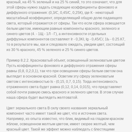
красный, на 45 % зеленый и на 25 % синий, то это означает, что для
этой сферы нужно задать следующие коэффициенты фонового и
диффузного отражения: (0,3/С, 0,45/С, 0,25К), где К - некоторый
масштабный коэффициент, определяющий общую долю падающего
света, который отражается от сферы. Так что если сфера освещается
белым цветом, имеющим равные компоненты красного, зеленого и
синего цветов (4. - 1Щ - 1Л - Г), а интенсивности отдельных
диффузных компонентов составляют Ir - 0,3KI, Ig - 0,45/С/, 1Ь - 0.25.К7,
то в результате мы, как и следовало ожидать, увидим цвет, состоящий
из 30 % красного, 45 % зеленого и 25 % синего цветов.
Пример 8.2.2. Красноватый объект, освещенный зеленоватым цветом
Пусть коэффициенты фонового и диффузного отражения сферы
равны (0,8, 0,2,0,1), так что при освещении сферы белым светом она
выглядит в основном красной. Осветим эту сферу зеленоватым
светом с интенсивностью Is - (0,15, 0,7, 0,15). Тогда интенсивность
отраженного света будет равна (0,12, 0,14, 0,015), что представляет
собой почти равную смесь красного и зеленого цветов. В этом случае
наша сфера будет выглядеть желтоватой.
Цвет зеркального света В силу своего названия зеркальный
компонент часто имеет такой же цвет, что и источник света.
Например, из опыта известно, что блик, видимый на гладком красном
яблоке, освещенном желтым цветом, имеет скорее желтый, чем
красный цвет. Такой же эффект можно наблюдать с блестящими