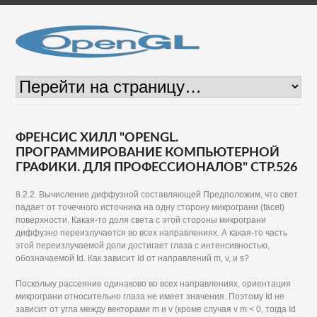
ФРЕНСИС ХИЛЛ "OPENGL.
ПРОГРАММИРОВАНИЕ КОМПЬЮТЕРНОЙ
ГРАФИКИ. ДЛЯ ПРОФЕССИОНАЛОВ" СТР.526
8.2.2. Вычисление диффузной составляющей Предположим, что свет
падает от точечного источника на одну сторону микрограни (facet)
поверхности. Какая-то доля света с этой стороны микрограни
диффузно переизлучается во всех направлениях. А какая-то часть
этой переизлучаемой доли достигает глаза с интенсивностью,
обозначаемой Id. Как зависит Id от направлений m, v, и s?
Поскольку рассеяние одинаково во всех направлениях, ориентация
микрограни относительно глаза не имеет значения. Поэтому Id не
зависит от угла между векторами m и v (кроме случая v m < 0, тогда Id