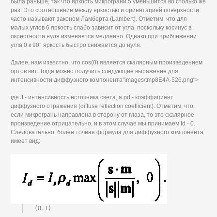
была раньше, так что яркость микрограни 5 уменьшится во столько же
раз. Это соотношение между яркостью и ориентацией поверхности
часто называют законом Ламберта (Lambert). Отметим, что для
малых углов 6 яркость слабо зависит от угла, поскольку косинус в
окрестности нуля изменяется медленно. Однако при приближении
угла 0 к 90° яркость быстро снижается до нуля.
Далее, нам известно, что cos(0) является скалярным произведением
ортов вит. Тогда можно получить следующее выражение для
интенсивности диффузного компонента"images/tmp8E4A-526.png">
где J - интенсивность источника света, a pd - коэффициент
диффузного отражения (diffuse reflection coefficient). Отметим, что
если микрогрань направлена в сторону от глаза, то это скалярное
произведение отрицательно, и в этом случае мы принимаем Id - 0.
Следовательно, более точная формула для диффузного компонента
имеет вид:
(8.1)