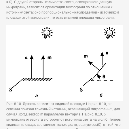
= 0). С другой стороны, количество света, освещающего данную
микрогрань, зависит от ориентации микрограни по отношению к
источнику света: оно пропорционально «наблюдаемой» источником
площади этой микрограни, то есть видимой площади микрограни.
Рис. 8.10. Яркость зависит от видимой площади На рис. 8.10, а в
сечении показан точечный источник, освещающий микрогрань 5, для
случая, когда вектор m параллелен вектору s. На рис. 8.10, б
микрогрань отвернута в сторону от источника света на угол 0. Теперь
видимая площадь составляет только долю, равную cos(0), от той, что