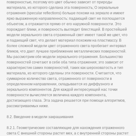
поверхностью, поэтому его цвет обычно зависит от природы
материала, из которого сделана эта поверхность; О зеркальные
отражения (specular reflections) больше похожи на зеркало и имеют
ярко выраженную направленность: падающий свет не поглощается
объектом, а отражается прямо от его наружной поверхности. Это
порождает блики, и поверхность выглядит блестящей. В простейшей
модели зеркального света отраженный свет имеет такой же цвет, что
и падающий свет, что делает материал похожим на пластмассу. В
более сложной модели цвет отраженного света пробегает интервал
бликов, что дает лучшее приближение металлических поверхностей.
Мы рассмотрим обе модели зеркального отражения. Большинство
поверхностей сочетают в себе оба типа отражения; это зависит от
характеристик самих поверхностей, таких как шероховатость и тип
материала, из которого сделаны эти поверхности. Считается, что
суммарное количество света, отраженного от поверхности в
определенном направлении, складывается из диффузного и
зеркального компонентов. Для каждой интересующей нас точки
поверхности вычисляется величина каждого компонента,
достигающего глаза. Эта задача решается при помощи алгоритмов,
рассматриваемых ниже.
8.2. Введение в модели закрашивания
8.2.1. Геометрические составляющие для нахождения отраженного
света С внешней стороны растет мех, а с внутренней стороны растет