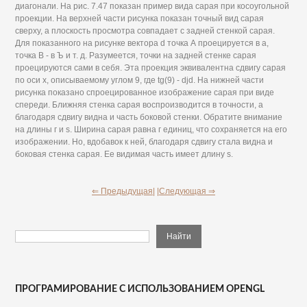
диагонали. На рис. 7.47 показан пример вида сарая при косоугольной
проекции. На верхней части рисунка показан точный вид сарая
сверху, а плоскость просмотра совпадает с задней стенкой сарая.
Для показанного на рисунке вектора d точка А проецируется в а,
точка В - в Ъ и т. д. Разумеется, точки на задней стенке сарая
проецируются сами в себя. Эта проекция эквивалентна сдвигу сарая
по оси х, описываемому углом 9, где tg(9) - djd. На нижней части
рисунка показано спроецированное изображение сарая при виде
спереди. Ближняя стенка сарая воспроизводится в точности, а
благодаря сдвигу видна и часть боковой стенки. Обратите внимание
на длины г и s. Ширина сарая равна г единиц, что сохраняется на его
изображении. Но, вдобавок к ней, благодаря сдвигу стала видна и
боковая стенка сарая. Ее видимая часть имеет длину s.
⇐ Предыдущая|
|Следующая ⇒
ПРОГРАМИРОВАНИЕ С ИСПОЛЬЗОВАНИЕМ OPENGL