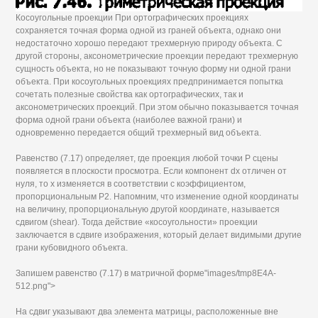
Косоугольные проекции При ортографических проекциях
сохраняется точная форма одной из граней объекта, однако они
недостаточно хорошо передают трехмерную природу объекта. С
другой стороны, аксонометрические проекции передают трехмерную
сущность объекта, но не показывают точную форму ни одной грани
объекта. При косоугольных проекциях предпринимается попытка
сочетать полезные свойства как ортографических, так и
аксонометрических проекций. При этом обычно показывается точная
форма одной грани объекта (наиболее важной грани) и
одновременно передается общий трехмерный вид объекта.
Равенство (7.17) определяет, где проекция любой точки Р сцены
появляется в плоскости просмотра. Если компонент dx отличен от
нуля, то х изменяется в соответствии с коэффициентом,
пропорциональным Р2. Напомним, что изменение одной координаты
на величину, пропорциональную другой координате, называется
сдвигом (shear). Тогда действие «косоугольности» проекции
заключается в сдвиге изображения, который делает видимыми другие
грани кубовидного объекта.
Запишем равенство (7.17) в матричной форме"images/tmp8E4A-
512.png">
На сдвиг указывают два элемента матрицы, расположенные вне