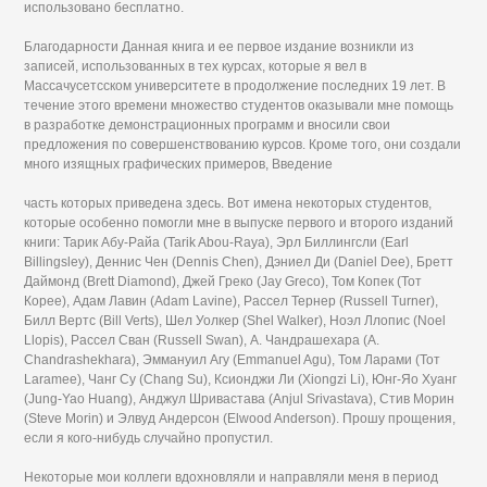
использовано бесплатно.
Благодарности Данная книга и ее первое издание возникли из
записей, использованных в тех курсах, которые я вел в
Массачусетсском университете в продолжение последних 19 лет. В
течение этого времени множество студентов оказывали мне помощь
в разработке демонстрационных программ и вносили свои
предложения по совершенствованию курсов. Кроме того, они создали
много изящных графических примеров, Введение
часть которых приведена здесь. Вот имена некоторых студентов,
которые особенно помогли мне в выпуске первого и второго изданий
книги: Тарик Абу-Райа (Tarik Abou-Raya), Эрл Биллингсли (Earl
Billingsley), Деннис Чен (Dennis Chen), Дэниел Ди (Daniel Dee), Бретт
Даймонд (Brett Diamond), Джей Греко (Jay Greco), Том Копек (Тот
Корее), Адам Лавин (Adam Lavine), Рассел Тернер (Russell Turner),
Билл Вертс (Bill Verts), Шел Уолкер (Shel Walker), Ноэл Ллопис (Noel
Llopis), Рассел Сван (Russell Swan), А. Чандрашехара (A.
Chandrashekhara), Эммануил Агу (Emmanuel Agu), Том Ларами (Тот
Laramee), Чанг Су (Chang Su), Ксионджи Ли (Xiongzi Li), Юнг-Яо Хуанг
(Jung-Yao Huang), Анджул Шривастава (Anjul Srivastava), Стив Морин
(Steve Morin) и Элвуд Андерсон (Elwood Anderson). Прошу прощения,
если я кого-нибудь случайно пропустил.
Некоторые мои коллеги вдохновляли и направляли меня в период