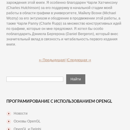
зарождения этой книги. Я особенно благодарен Чарли Хатчинсону
(Charles Hutchinson) за его поддержку в начальной стадии моей
работы в области графики в университете, Майклу Возни (Michael
Wozny) за его энтузиазм и ободрение в продвижении этой работы, а
также Чарли Раппу (Charle Rupp) за множество конструктивных идей
по графике, которые он мне предложил. Я хотел бы особо
поблагодарить Дэниела Бергерона (Daniel Bergeron), который внес
значительный вклад в связность и читабельность первого издания
книги.
⇐ Предыдущая|
|Следующая ⇒
ПРОГРАМИРОВАНИЕ С ИСПОЛЬЗОВАНИЕМ OPENGL
Новости
Основы OpenGL
OpenGL и Delphi