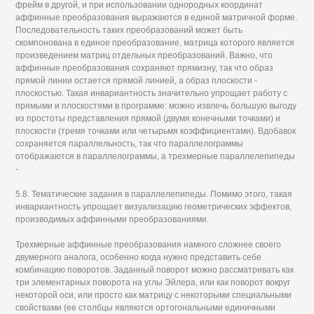
фрейм в другой, и при использовании однородных координат
аффинные преобразования выражаются в единой матричной форме.
Последовательность таких преобразований может быть
скомпонована в единое преобразование, матрица которого является
произведением матриц отдельных преобразований. Важно, что
аффинные преобразования сохраняют прямизну, так что образ
прямой линии остается прямой линией, а образ плоскости -
плоскостью. Такая инвариантность значительно упрощает работу с
прямыми и плоскостями в программе: можно извлечь большую выгоду
из простоты представления прямой (двумя конечными точками) и
плоскости (тремя точками или четырьмя коэффициентами). Вдобавок
сохраняется параллельность, так что параллелограммы
отображаются в параллелограммы, а трехмерные параллелепипеды
-
5.8. Тематические задания в параллелепипеды. Помимо этого, такая
инвариантность упрощает визуализацию геометрических эффектов,
производимых аффинными преобразованиями.
Трехмерные аффинные преобразования намного сложнее своего
двумерного аналога, особенно когда нужно представить себе
комбинацию поворотов. Заданный поворот можно рассматривать как
три элементарных поворота на углы Эйлера, или как поворот вокруг
некоторой оси, или просто как матрицу с некоторыми специальными
свойствами (ее столбцы являются ортогональными единичными