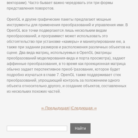
векторами). Часто бывает важно чередовать эти три формы
представления поворотов.
OpenGL и другие графические пакеты предлагают мощные
инструменты для применения преобразований и управления ими. В
OpenGL все точки подвергаются лишь нескольким видам
преобразований, и программист может использовать это
обстоятельство при установке «камеры» и манипулировании ею, а
также при задании размеров и расположения различных объектов на
сцене. Два вида матриц, используемых в OpenGL (матрицы
преобразований моделирования-вида и порта просмотра), задают
аффинные преобразования, в то время как проекционная матрица
обычно задает перспективное преоб-'разование, которое будет
подробно изучаться в главе 7. OpenGL также поддерживает стек
преобразований, упрощающий контроль за положением одного
объекта относительно другого, и создание объектов, составленных
из нескольких похожих частей.
⇐ Предыдущая|
|Следующая ⇒