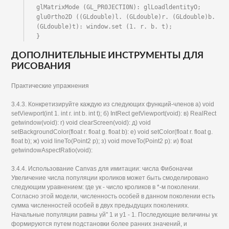
glMatrixMode (GL_PR0JECTI0N): glLoadldentityO;

glu0rtho2D ((GLdouble)l. (GLdouble)r. (GLdouble)b. 
(GLdouble)t): window.set (1. r. b. t);

}
ДОПОЛНИТЕЛЬНЫЕ ИНСТРУМЕНТЫ ДЛЯ
РИСОВАНИЯ
Практические упражнения
3.4.3. Конкретизируйте каждую из следующих функций-членов а) void
setViewport(int 1. int г. int b. int t); б) IntRect getViewport(void): в) RealRect
getwindow(void): r) void clearScreen(void): д) void
setBackgroundColor(float г. float g. float b): е) void setColor(float r. float g.
float b); ж) void lineTo(Point2 p); з) void moveTo(Point2 p): и) float
getwindowAspectRatio(void):
3.4.4. Использование Canvas для имитации: числа Фибоначчи
Увеличение числа популяции кроликов может быть смоделировано
следующим уравнением: где ук - число кроликов в *-м поколении.
Согласно этой модели, численность особей в данном поколении есть
сумма численностей особей в двух предыдущих поколениях.
Начальные популяции равны уй" 1 и у1 - 1. Последующие величины ук
формируются путем подстановки более ранних значений, и