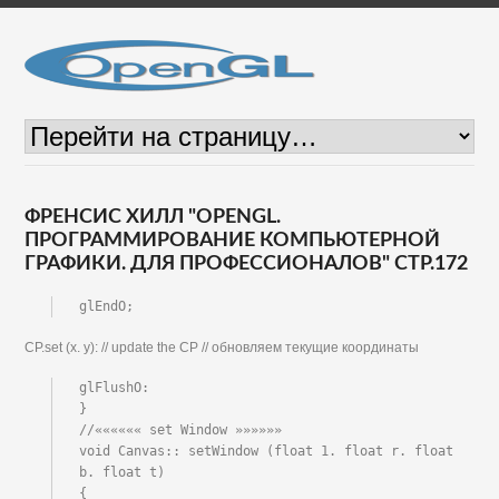
ФРЕНСИС ХИЛЛ "OPENGL.
ПРОГРАММИРОВАНИЕ КОМПЬЮТЕРНОЙ
ГРАФИКИ. ДЛЯ ПРОФЕССИОНАЛОВ" СТР.172
glEndO;
CP.set (x. y): // update the CP // обновляем текущие координаты
glFlushO:

}

//«««««« set Window »»»»»»

void Canvas:: setWindow (float 1. float r. float 
b. float t)

{
