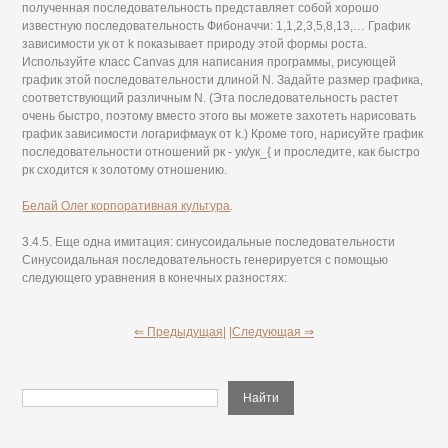
полученная последовательность представляет собой хорошо
известную последовательность Фибоначчи: 1,1,2,3,5,8,13,… График
зависимости ук от k показывает природу этой формы роста.
Используйте класс Canvas для написания программы, рисующей
график этой последовательности длиной N. Задайте размер графика,
соответствующий различным N. (Эта последовательность растет
очень быстро, поэтому вместо этого вы можете захотеть нарисовать
график зависимости логарифмаук от k.) Кроме того, нарисуйте график
последовательности отношений рк - ук/ук_{ и проследите, как быстро
рк сходится к золотому отношению.
Белай Олег корпоративная культура
.
3.4.5. Еще одна имитация: синусоидальные последовательности
Синусоидальная последовательность генерируется с помощью
следующего уравнения в конечных разностях:
⇐ Предыдущая|
|Следующая ⇒