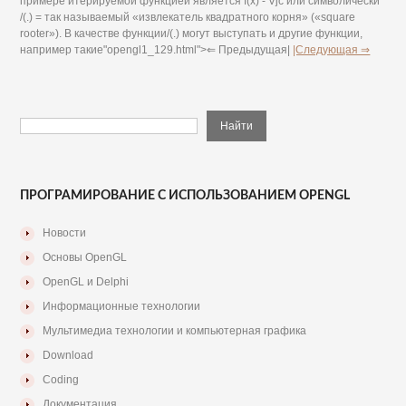
примере итерируемой функцией является f(x) - Vjc или символически
/(.) = так называемый «извлекатель квадратного корня» («square
rooter»). В качестве функции/(.) могут выступать и другие функции,
например такие"opengl1_129.html">⇐ Предыдущая|
|Следующая ⇒
ПРОГРАМИРОВАНИЕ С ИСПОЛЬЗОВАНИЕМ OPENGL
Новости
Основы OpenGL
OpenGL и Delphi
Информационные технологии
Мультимедиа технологии и компьютерная графика
Download
Coding
Документация