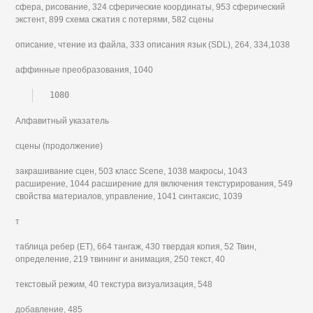
сфера, рисование, 324 сферические координаты, 953 сферический
экстент, 899 схема сжатия с потерями, 582 сцены
описание, чтение из файла, 333 описания язык (SDL), 264, 334,1038
аффинные преобразования, 1040
1080
Алфавитный указатель
сцены (продолжение)
закрашивание сцен, 503 класс Scene, 1038 макросы, 1043
расширение, 1044 расширение для включения текстурирования, 549
свойства материалов, управление, 1041 синтаксис, 1039
т
таблица ребер (ET), 664 тангаж, 430 твердая копия, 52 Твин,
определение, 219 твининг и анимация, 250 текст, 40
текстовый режим, 40 текстура визуализация, 548
добавление, 485