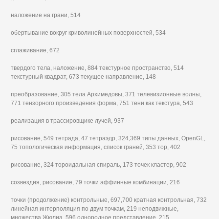
наложение на грани, 514
обертывание вокруг криволинейных поверхностей, 534
сглаживание, 672
твердого тела, наложение, 884 текстурное пространство, 514
текстурный квадрат, 673 текущее направление, 148
преобразование, 305 тела Архимедовы, 371 телевизионные волны,
771 тензорного произведения форма, 751 тени как текстура, 543
реализация в трассировщике лучей, 937
рисование, 549 тетрада, 47 тетраэдр, 324,369 типы данных, OpenGL,
75 топологическая информация, список граней, 353 тор, 402
рисование, 324 тороидальная спираль, 173 точек кластер, 902
созвездия, рисование, 79 точки аффинные комбинации, 216
точки (продолжение) контрольные, 697,700 кратная контрольная, 732
линейная интерполяция по двум точкам, 219 неподвижные,
множества Жюлиа, 596 однородное представление, 215