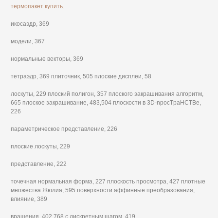
термопакет купить
.
икосаэдр, 369
модели, 367
нормальные векторы, 369
тетраэдр, 369 плиточник, 505 плоские дисплеи, 58
лоскуты, 229 плоский полигон, 357 плоского закрашивания алгоритм,
665 плоское закрашивание, 483,504 плоскости в 3D-npocTpaHCTBe,
226
параметрическое представление, 226
плоские лоскуты, 229
представление, 222
точечная нормальная форма, 227 плоскость просмотра, 427 плотные
множества Жюлиа, 595 поверхности аффинные преобразования,
влияние, 389
вращения, 402,768 с дискретным шагом, 419