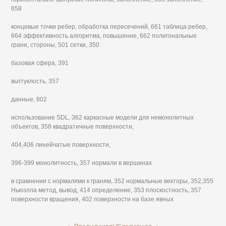
658
концевые точки ребер, обработка пересечений, 661 таблица ребер,
664 эффективность алгоритма, повышение, 662 полигональные
грани, стороны, 501 сетки, 350
базовая сфера, 391
вьптуклость, 357
данные, 802
использование SDL, 362 каркасные модели для немонолитных
объектов, 358 квадратичные поверхности,
404,406 линейчатые поверхности,
396-399 монолитность, 357 нормали в вершинах
в сравнении с нормалями к граням, 352 нормальные векторы, 352,355
Ньюэлла метод, вывод, 414 определение, 353 плоскостность, 357
поверхности вращения, 402 поверхности на базе явных