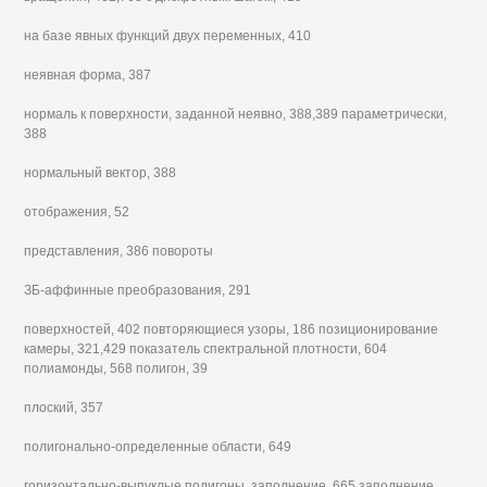
на базе явных функций двух переменных, 410
неявная форма, 387
нормаль к поверхности, заданной неявно, 388,389 параметрически,
388
нормальный вектор, 388
отображения, 52
представления, 386 повороты
ЗБ-аффинные преобразования, 291
поверхностей, 402 повторяющиеся узоры, 186 позиционирование
камеры, 321,429 показатель спектральной плотности, 604
полиамонды, 568 полигон, 39
плоский, 357
полигонально-определенные области, 649
горизонтально-выпуклые полигоны, заполнение, 665 заполнение,