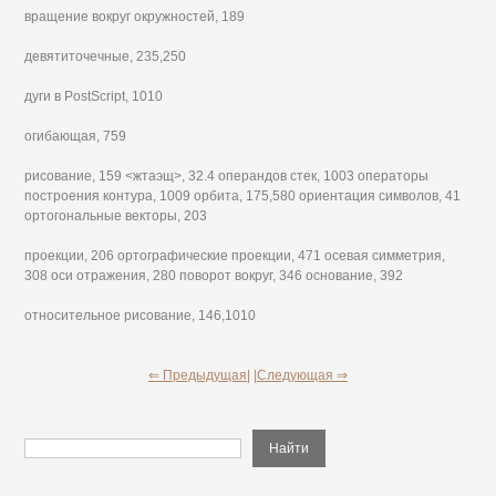
вращение вокруг окружностей, 189
девятиточечные, 235,250
дуги в PostScript, 1010
огибающая, 759
рисование, 159 <жтаэщ>, 32.4 операндов стек, 1003 операторы
построения контура, 1009 орбита, 175,580 ориентация символов, 41
ортогональные векторы, 203
проекции, 206 ортографические проекции, 471 осевая симметрия,
308 оси отражения, 280 поворот вокруг, 346 основание, 392
относительное рисование, 146,1010
⇐ Предыдущая|
|Следующая ⇒