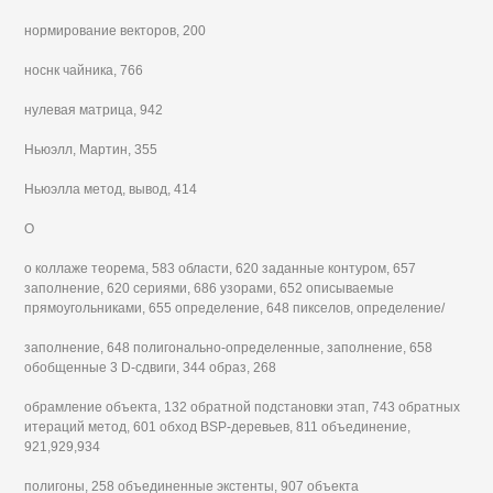
нормирование векторов, 200
носнк чайника, 766
нулевая матрица, 942
Ньюэлл, Мартин, 355
Ньюэлла метод, вывод, 414
О
о коллаже теорема, 583 области, 620 заданные контуром, 657
заполнение, 620 сериями, 686 узорами, 652 описываемые
прямоугольниками, 655 определение, 648 пикселов, определение/
заполнение, 648 полигонально-определенные, заполнение, 658
обобщенные 3 D-сдвиги, 344 образ, 268
обрамление объекта, 132 обратной подстановки этап, 743 обратных
итераций метод, 601 обход BSP-деревьев, 811 объединение,
921,929,934
полигоны, 258 объединенные экстенты, 907 объекта