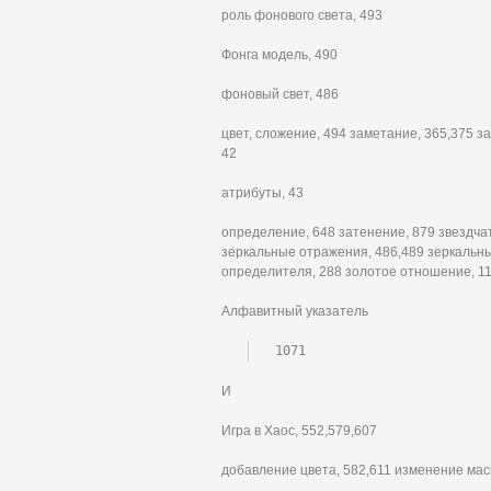
роль фонового света, 493
Фонга модель, 490
фоновый свет, 486
цвет, сложение, 494 заметание, 365,375 
42
атрибуты, 43
определение, 648 затенение, 879 звездча
зеркальные отражения, 486,489 зеркальны
определителя, 288 золотое отношение, 11
Алфавитный указатель
1071
И
Игра в Хаос, 552,579,607
добавление цвета, 582,611 изменение мас