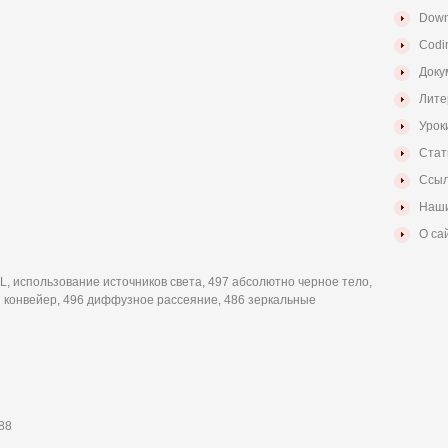
Down
Codi
Доку
Лите
Урок
Стат
Ссыл
Наши
О са
, использование источников света, 497 абсолютно черное тело,
й конвейер, 496 диффузное рассеяние, 486 зеркальные
88