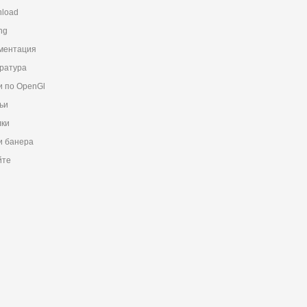
load
ng
ментация
ратура
и по OpenGl
ьи
ки
 банера
йте