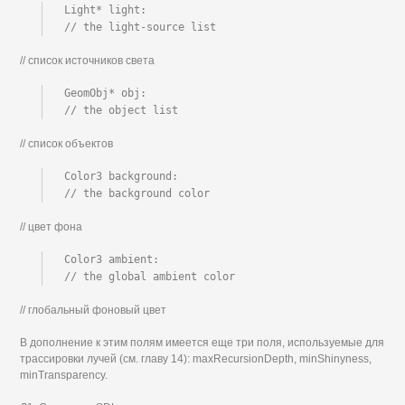
Light* light:

// the light-source list
// список источников света
GeomObj* obj:

// the object list
// список объектов
Color3 background:

// the background color
// цвет фона
Color3 ambient:

// the global ambient color
// глобальный фоновый цвет
В дополнение к этим полям имеется еще три поля, используемые для
трассировки лучей (см. главу 14): maxRecursionDepth, minShinyness,
minTransparency.