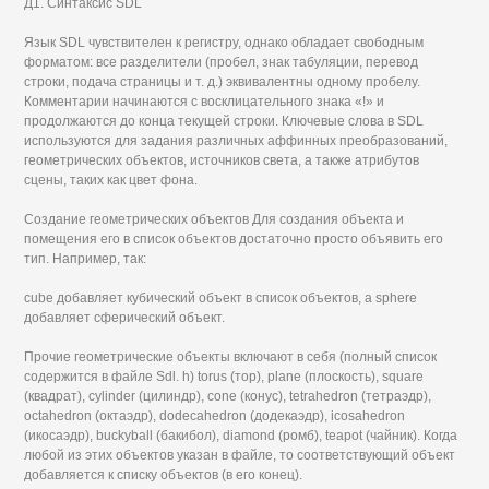
Д1. Синтаксис SDL
Язык SDL чувствителен к регистру, однако обладает свободным
форматом: все разделители (пробел, знак табуляции, перевод
строки, подача страницы и т. д.) эквивалентны одному пробелу.
Комментарии начинаются с восклицательного знака «!» и
продолжаются до конца текущей строки. Ключевые слова в SDL
используются для задания различных аффинных преобразований,
геометрических объектов, источников света, а также атрибутов
сцены, таких как цвет фона.
Создание геометрических объектов Для создания объекта и
помещения его в список объектов достаточно просто объявить его
тип. Например, так:
cube добавляет кубический объект в список объектов, а sphere
добавляет сферический объект.
Прочие геометрические объекты включают в себя (полный список
содержится в файле Sdl. h) torus (тор), plane (плоскость), square
(квадрат), cylinder (цилиндр), cone (конус), tetrahedron (тетраэдр),
octahedron (октаэдр), dodecahedron (додекаэдр), icosahedron
(икосаэдр), buckyball (бакибол), diamond (ромб), teapot (чайник). Когда
любой из этих объектов указан в файле, то соответствующий объект
добавляется к списку объектов (в его конец).