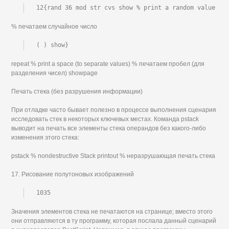
12{rand 36 mod str cvs show % print a random value
% печатаем случайное число
( ) show}
repeat % print a space (to separate values) % печатаем пробел (для
разделения чисел) showpage
Печать стека (без разрушения информации)
При отладке часто бывает полезно в процессе выполнения сценария
исследовать стек в некоторых ключевых местах. Команда pstack
выводит на печать все элементы стека операндов без какого-либо
изменения этого стека:
pstack % nondestructive Stack printout % неразрушающая печать стека
17. Рисование полутоновых изображений
1035
Значения элементов стека не печатаются на странице; вместо этого
они отправляются в ту программу, которая послала данный сценарий