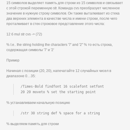
15 символов выделяет память для строки из 15 символов и связывает
с этой строкой переменную str. Команда cvs преобразует численное
значение в нужную строку символов. Он также выталкивает из стека
два верхних элемента в качестве числа и имени строки, после чего
проталкивает в стек строковое представление этого числа:
12 б mul str cvs -> (72)
% I.e.. the string holding the characters '7' and '2" % то есть строка,
содержащая символы '7' и '2'
Пример
Начиная с позиции (20, 20), напечатайте 12 случайных чисел в
диапазоне 0…35:
/Times-Bold findfont 16 scalefont setfont

20 20 moveto % set the starting point
% устанавливаем начальную позицию
/str 30 string def % space for a string
% выделяем память для строки