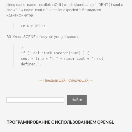
string name: name - nexttokenO: if ( whichtoken(name) !- IDENT ) { cout «
line « ": " « name: cout « ": identifier expected.": // ожидался
идентификатор
return NULL:
ВЗ. Класс SCENE и сопутствующие классы
}

if (! def_stack->search(name) ) {

cout « line « ": " « name: cout « ": not 
defined.":
⇐ Предыдущая|
|Следующая ⇒
ПРОГРАМИРОВАНИЕ С ИСПОЛЬЗОВАНИЕМ OPENGL