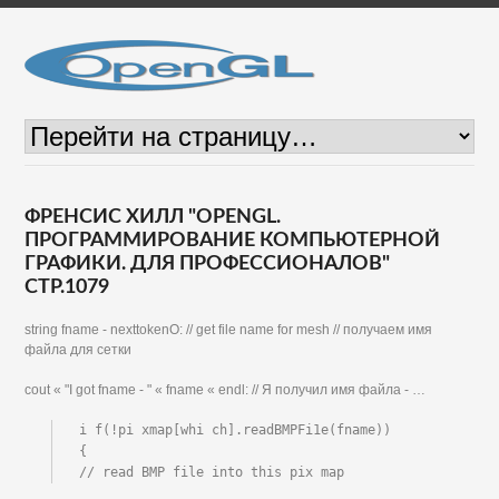
ФРЕНСИС ХИЛЛ "OPENGL.
ПРОГРАММИРОВАНИЕ КОМПЬЮТЕРНОЙ
ГРАФИКИ. ДЛЯ ПРОФЕССИОНАЛОВ"
СТР.1079
string fname - nexttokenO: // get file name for mesh // получаем имя
файла для сетки
cout « "I got fname - " « fname « endl: // Я получил имя файла - …
i f(!pi xmap[whi ch].readBMPFi1e(fname))

{

// read BMP file into this pix map