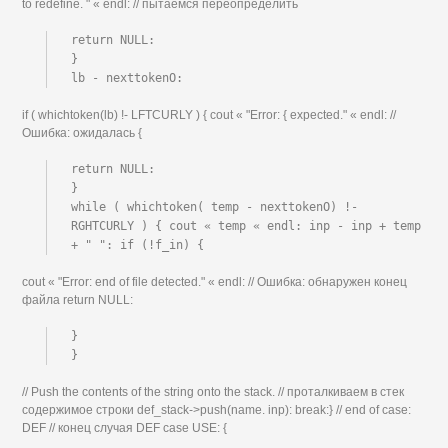
to redefine. " « endl: // пытаемся переопределить
return NULL:

}

lb - nexttokenO:
if ( whichtoken(lb) !- LFTCURLY ) { cout « "Error: { expected." « endl: //
Ошибка: ожидалась {
return NULL:

}

while ( whichtoken( temp - nexttokenO) !- 
RGHTCURLY ) { cout « temp « endl: inp - inp + temp 
+ " ": if (!f_in) {
cout « "Error: end of file detected." « endl: // Ошибка: обнаружен конец
файла return NULL:
}

}
// Push the contents of the string onto the stack. // проталкиваем в стек
содержимое строки def_stack->push(name. inp): break:} // end of case:
DEF // конец случая DEF case USE: {