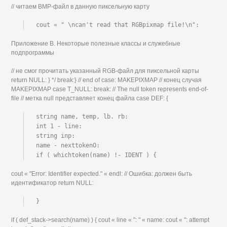
// читаем BMP-файл в данную пиксельную карту
cout « " \ncan't read that RGBpixmap file!\n":
Приложение В. Некоторые полезные классы и служебные
подпрограммы
// не смог прочитать указанный RGB-файл для пиксельной карты
return NULL: } */ break:} // end of case: MAKEPIXMAP // конец случая
MAKEPIXMAP case T_NULL: break: // The null token represents end-of-
file // метка null представляет конец файла case DEF: {
string name, temp, lb. rb:

int 1 - line:

string inp:

name - nexttokenO:

if ( whichtoken(name) !- IDENT ) {
cout « "Error: Identifier expected." « endl: // Ошибка: должен быть
идентификатор return NULL:
}
if ( def_stack->search(name) ) { cout « line « ": " « name: cout « ": attempt