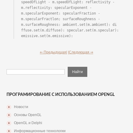
speedOfLight - m.speedOfLight: reflectivity - 
m.reflectivity: specularExponent - 
m.specularExponent: specularFraction - 
m.specularFractlon; surfaceRoughness - 
m.surfaceRoughness: ambient.set(m.ambient): di 
ffuse.set(m.diffuse): specular.set(m.specular): 
emissive.set(m.emissive):
⇐ Предыдущая|
|Следующая ⇒
ПРОГРАМИРОВАНИЕ С ИСПОЛЬЗОВАНИЕМ OPENGL
Новости
Основы OpenGL
OpenGL и Delphi
Информационные технологии