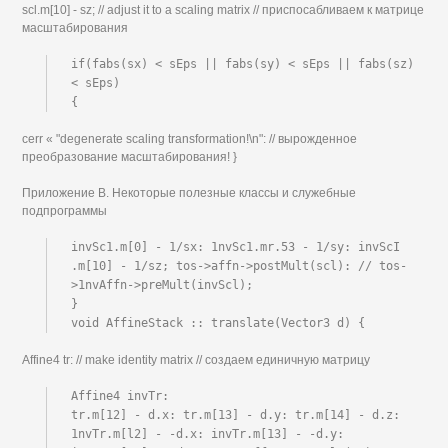
scl.m[10] - sz; // adjust it to a scaling matrix // приспосабливаем к матрице
масштабирования
if(fabs(sx) < sEps || fabs(sy) < sEps || fabs(sz) 
< sEps)

{
cerr « "degenerate scaling transformation!\n": // вырожденное
преобразование масштабирования! }
Приложение В. Некоторые полезные классы и служебные
подпрограммы
invSc1.m[0] - 1/sx: 1nvSc1.mr.53 - 1/sy: invScI 
.m[10] - 1/sz; tos->affn->postMult(scl): // tos-
>1nvAffn->preMult(invScl);

}

void AffineStack :: translate(Vector3 d) {
Affine4 tr: // make identity matrix // создаем единичную матрицу
Affine4 invTr:

tr.m[12] - d.x: tr.m[13] - d.y: tr.m[14] - d.z: 
1nvTr.m[l2] - -d.x: invTr.m[13] - -d.y: 