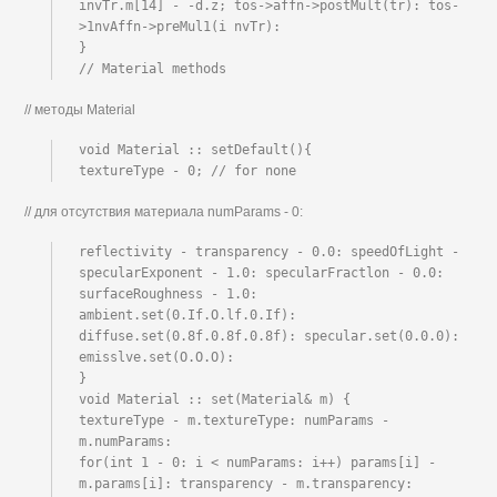
invTr.m[14] - -d.z; tos->affn->postMult(tr): tos-
>1nvAffn->preMul1(i nvTr):

}

// Material methods
// методы Material
void Material :: setDefault(){

textureType - 0; // for none
// для отсутствия материала numParams - 0:
reflectivity - transparency - 0.0: speedOfLight - 
specularExponent - 1.0: specularFractlon - 0.0: 
surfaceRoughness - 1.0: 
ambient.set(0.If.O.lf.0.If): 
diffuse.set(0.8f.0.8f.0.8f): specular.set(0.0.0): 
emisslve.set(O.O.O):

}

void Material :: set(Material& m) {

textureType - m.textureType: numParams - 
m.numParams:

for(int 1 - 0: i < numParams: i++) params[i] - 
m.params[i]: transparency - m.transparency:
