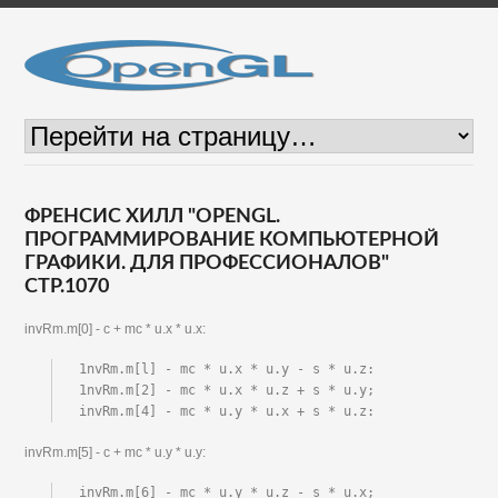
ФРЕНСИС ХИЛЛ "OPENGL.
ПРОГРАММИРОВАНИЕ КОМПЬЮТЕРНОЙ
ГРАФИКИ. ДЛЯ ПРОФЕССИОНАЛОВ"
СТР.1070
invRm.m[0] - с + mc * u.x * u.x:
1nvRm.m[l] - mc * u.x * u.y - s * u.z:

1nvRm.m[2] - mc * u.x * u.z + s * u.y;

invRm.m[4] - mc * u.y * u.x + s * u.z:
invRm.m[5] - с + mc * u.y * u.y:
invRm.m[6] - mc * u.y * u.z - s * u.x;
