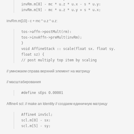
invRm.m[8] - mc * u.z * u.x - s * u.y:

invRm.m[9] - mc * u.z * u.y + s * u.x;
invRm.m[10] - с + mc * u.z * u.z:
tos->affn->postMult(rm):

tos->invAffn->preMult(invRm);

}

void AffineStack :: scale(float sx. float sy. 
float sz) {

// post multiply top item by scaling
// умножаем справа верхний элемент на матрицу
// масштабирования
#define sEps 0.00001
Affine4 scl: // make an Identity // создаем единичную матрицу
Affine4 invScl;

scl.m[0] - sx:

scl.m[5] - sy;