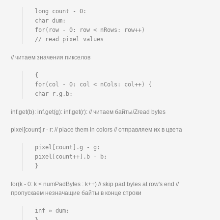
long count - 0:

char dum:

for(row - 0: row < nRows: row++)

// read pixel values
// читаем значения пикселов
{

for(col - 0: col < nCols: col++) {

char r.g.b:
inf.get(b): inf.get(g): inf.get(r): // читаем байты/Zread bytes
pixel[count].r - r: // place them in colors // отправляем их в цвета
pixel[count].g - g:

pixel[count++].b - b;

}
for(k - 0: k < numPadBytes : k++) // skip pad bytes at row's end //
пропускаем незначащие байты в конце строки
inf » dum:
