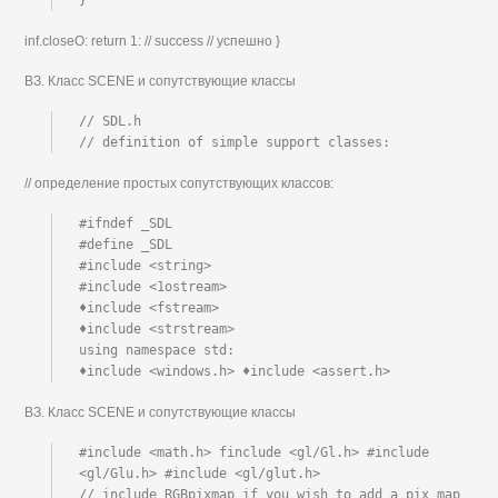
}
inf.closeO: return 1: // success // успешно }
ВЗ. Класс SCENE и сопутствующие классы
// SDL.h

// definition of simple support classes:
// определение простых сопутствующих классов:
#ifndef _SDL

#define _SDL

#include <string>

#include <1ostream>

♦include <fstream>

♦include <strstream>

using namespace std:

♦include <windows.h> ♦include <assert.h>
ВЗ. Класс SCENE и сопутствующие классы
#include <math.h> finclude <gl/Gl.h> #include 
<gl/Glu.h> #include <gl/glut.h>

// include RGBpixmap if you wish to add a pix map 