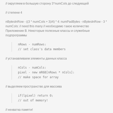
// округляем в большую сторону 3*numCols до следующей
// степени 4
nBytesInRow - ((3 * numCols + 3)/4) * 4: numPadBytes - nBytesInRow - 3 *
numCols: // need this many // необходимо такое количество
Приложение В. Некоторые полезные классы и служебные
подпрограммы
nRows - numRows:

// set class's data members
// устанавливаем элементы данных класса
nCols - numCols:

pixel - new mR6B[nRows * nCols]:

// make space for array
// выделяем пространство для массива
if(lpixel) return 0;

// out of memory!
// нехватка памяти!