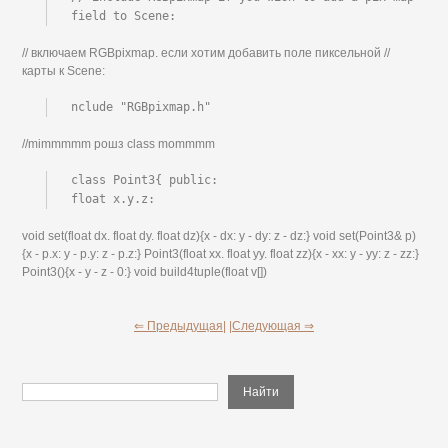
field to Scene:
// включаем RGBpixmap. если хотим добавить поле пиксельной //
карты к Scene:
nclude "RGBpixmap.h"
//mimmmmm рошз class mommmm
class Point3{ public:

float x.y.z:
void set(float dx. float dy. float dz){x - dx: у - dy: z - dz:} void set(Point3& p)
{x - p.x: у - p.у: z - p.z:} Point3(float xx. float yy. float zz){x - xx: у - yy: z - zz:}
Point3(){x - у - z - 0:} void build4tuple(float v[])
⇐ Предыдущая|
|Следующая ⇒