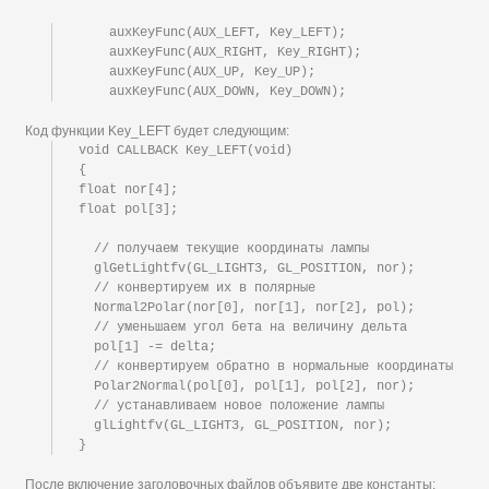
    auxKeyFunc(AUX_LEFT, Key_LEFT);

    auxKeyFunc(AUX_RIGHT, Key_RIGHT);

    auxKeyFunc(AUX_UP, Key_UP);

Код функции Key_LEFT будет следующим:
void CALLBACK Key_LEFT(void)

{

float nor[4];

float pol[3];

  // получаем текущие координаты лампы

  glGetLightfv(GL_LIGHT3, GL_POSITION, nor);

  // конвертируем их в полярные

  Normal2Polar(nor[0], nor[1], nor[2], pol);

  // уменьшаем угол бета на величину дельта

  pol[1] -= delta;

  // конвертируем обратно в нормальные координаты

  Polar2Normal(pol[0], pol[1], pol[2], nor);

  // устанавливаем новое положение лампы

  glLightfv(GL_LIGHT3, GL_POSITION, nor);

После включение заголовочных файлов объявите две константы: