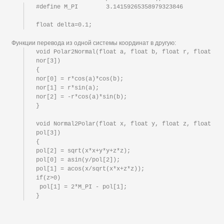
#define M_PI        3.14159265358979323846

Функции перевода из одной системы координат в другую:
void Polar2Normal(float a, float b, float r, float 
nor[3])

{

nor[0] = r*cos(a)*cos(b);

nor[1] = r*sin(a);

nor[2] = -r*cos(a)*sin(b);

}

void Normal2Polar(float x, float y, float z, float 
pol[3])

{

pol[2] = sqrt(x*x+y*y+z*z);

pol[0] = asin(y/pol[2]);

pol[1] = acos(x/sqrt(x*x+z*z));

if(z>0)

 pol[1] = 2*M_PI - pol[1];
