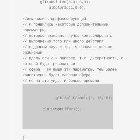
        glTranslated(0.01,0,0);

	    glColor3d(1,0,0);

//изменились префиксы функций

// и появились некоторые дополнительные 
парамметры,

// которые позволяют лучше контролировать

// выполнение того или иного действия

// в данном случае 15, 15 означает кол-во 
разбиений

// вдоль оси Z и поперек, т.е. дискретность, с 
которой будет рисоваться

// сфера, чем выше эти параметры, тем более 
качественно будет сделана сфера,

        glutSolidSphere(1, 15,15);

}
