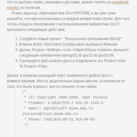
что по выбору семян, упаковке и доставке, можно понять из
seedbank
herbies
по пунктам.
Я вам, вкратце, обрисовал все ЗА и ПРОТИВ, а вы уже сами
решайте, что вам использовать в каждом конкретном случае. Для того
чтобы создать приложение c использованием библиотеки GLUT,
выполните следующие действия:
Cоздайте новый проект - "Консольное приложение Win32"
В меню Build->Set Active Configuration выберите Release
Далее, Project->Settings->Link->Objetc/library modules: впишите
следующие библиотеки opengl32.lib glu32.lib glut32.lib.
Скопируйте мой шаблон glut.c и подключите его Project->Add
To Project->Files
Далее, я привожу исходный текст шаблонного файла glut.c с
комментариями. Места, выделенные серым цветом, отличаются от
того, что было в glaux.c, все остальное то же самое.
/*

 * (c) Copyright 1995-2000, Igor Tarasov

 * FidoNet: 2:5020/370.2 620.20 1103.5

 * email: igor@itsoft.miem.edu.ru 
itarasov@rtuis.miem.edu.ru

 * Phone: (095)916-89-51 916-89-63

 */
