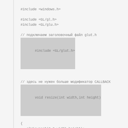
#include <windows.h>

#include <GL/gl.h>

#include <GL/glu.h>

{
