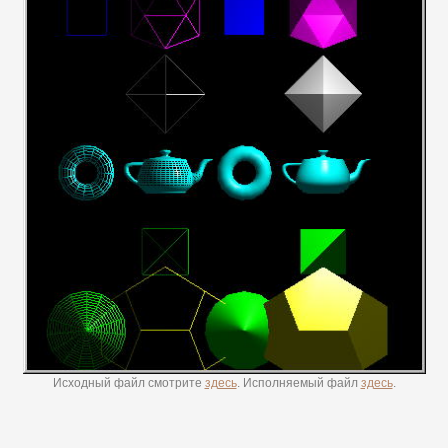
Исходный файл смотрите
здесь
. Исполняемый файл
здесь
.