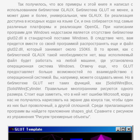
Так получилось, что все примеры к этой книге я написал с
использованием библиотеки GLAUX. Библиотека GLUT не менее, а
может даже и более, универсальная, чем GLAUX. Ее реализация
доступна в исходных кодах на языке Си, и она собирается под самые
различные платформы и реализации OpenGL. При написании
программ для Windows недостаком является отсутствие библиотеки
glut32.dll в стандартной поставке Windows. В следствие чего, вам
придется вместе со своей программой распространять еще и файл
glut32.dll, который занимает около 150Кб. В то время, как с
библиотекой GLAUX такой необходимости нет, ваш исполняемый
файл будет работать на любой машине, где установлена
операционная система Windows. Отмечу еще, что GLUT
предоставляет больше возможностей по взаимодействию с
операционной системой. Вы, например, можете создавать меню. Но в
библиотеке GLUT нет таких функций, как [Solid/Wire]Box,
[Solid/Wire]Cylinder. Правильные многогранники рисуются одного
размера. Стоит еще заметить, что в ней нет ошибки Microsoft, когда у
нас не получалось нарисовать на экране два конуса так, чтобы один
из них был проволочный, а другой сплошной. Среди прилагающихся
программ вы найдете приложение shapes_glut. Сравните с рисунком
из упражнения "Рисуем трехмерные объекты".