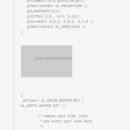
   glViewport(0,0,width,height);

   glMatrixMode( GL_PROJECTION );

   glLoadIdentity();

   glOrtho(-5,5, -5,5, 2,12);

   gluLookAt( 0,0,5, 0,0,0, 0,1,0 );

   glMatrixMode( GL_MODELVIEW );

}

{

 glClear( GL_COLOR_BUFFER_BIT | 
GL_DEPTH_BUFFER_BIT );

  	/* remove next tree lines

	 * and enter your code here

	 */
