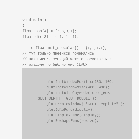
void main()

{

float pos[4] = {3,3,3,1};

float dir[3] = {-1,-1,-1};

    GLfloat mat_specular[] = {1,1,1,1};

// тут только префиксы поменялись

// назначения функций можете посмотреть в

    glutInitWindowPosition(50, 10);

    glutInitWindowSize(400, 400);

    glutInitDisplayMode( GLUT_RGB | 
GLUT_DEPTH | GLUT_DOUBLE );

    glutCreateWindow( "GLUT Template" );

    glutIdleFunc(display);

    glutDisplayFunc(display);
