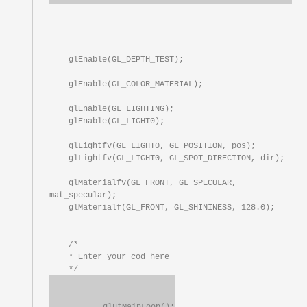
    glEnable(GL_DEPTH_TEST);

    glEnable(GL_COLOR_MATERIAL);

    glEnable(GL_LIGHTING);

    glEnable(GL_LIGHT0);

    glLightfv(GL_LIGHT0, GL_POSITION, pos);

    glLightfv(GL_LIGHT0, GL_SPOT_DIRECTION, dir);

    glMaterialfv(GL_FRONT, GL_SPECULAR, 
mat_specular);

    glMaterialf(GL_FRONT, GL_SHININESS, 128.0);

    /*

    * Enter your cod here
