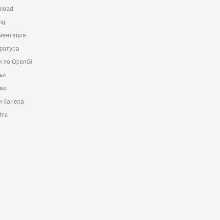
load
ng
ментация
ратура
и по OpenGl
ьи
ки
 банера
йте