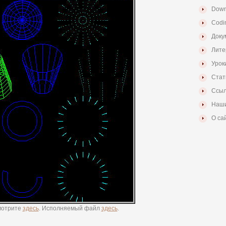
Down
Codi
Доку
Лите
Урок
Стат
Ссыл
Наши
О са
мотрите
здесь
. Исполняемый файл
здесь
.