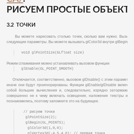
РИСУЕМ ПРОСТЫЕ ОБЪЕКТ
3.2 ТОЧКИ
Вы можете нарисовать столько точек, сколько вам нужно. Вызывая g
следующие параметры. Вы можете вызывать glColor3d внутри glBegin/gl
Режим сглаживания можно устанавливать вызовом функции
Отключается, соответственно, вызовом glDisable() c этим параметром. 
иначе они будут проигнорированы. Функции glEnable/glDisable включаю
собой большие вычисления и, следовательно, изрядно затормаживаю
совершенно не к чему включать освещение, наложение текстры и сг
познакомились, поэтому запомните это на будующее.
 // рисуем точки

  glPointSize(2);

  glBegin(GL_POINTS);

   glColor3d(1,0,0);

   glVertex3d(-4.5,4,0); // первая точка
