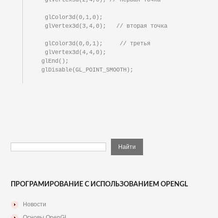
   glColor3d(0,1,0);

   glVertex3d(3,4,0);   // вторая точка

   glColor3d(0,0,1);     // третья

   glVertex3d(4,4,0);

  glEnd();

  glDisable(GL_POINT_SMOOTH);

ПРОГРАМИРОВАНИЕ С ИСПОЛЬЗОВАНИЕМ OPENGL
Новости
Основы OpenGL