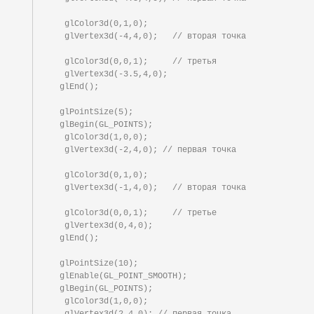
   glColor3d(0,1,0);

   glVertex3d(-4,4,0);   // вторая точка

   glColor3d(0,0,1);     // третья

   glVertex3d(-3.5,4,0);

  glEnd();

  glPointSize(5);

  glBegin(GL_POINTS);

   glColor3d(1,0,0);

   glVertex3d(-2,4,0); // первая точка

   glColor3d(0,1,0);

   glVertex3d(-1,4,0);   // вторая точка

   glColor3d(0,0,1);     // третье

   glVertex3d(0,4,0);

  glEnd();

  glPointSize(10);

  glEnable(GL_POINT_SMOOTH);

  glBegin(GL_POINTS);

   glColor3d(1,0,0);

   glVertex3d(2,4,0); // первая точка
