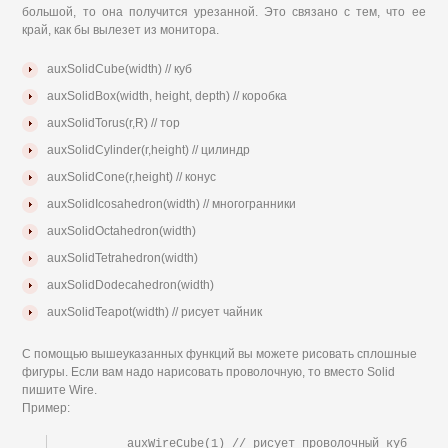
большой, то она получится урезанной. Это связано с тем, что ее
край, как бы вылезет из монитора.
auxSolidCube(width) // куб
auxSolidBox(width, height, depth) // коробка
auxSolidTorus(r,R) // тор
auxSolidCylinder(r,height) // цилиндр
auxSolidCone(r,height) // конус
auxSolidIcosahedron(width) // многогранники
auxSolidOctahedron(width)
auxSolidTetrahedron(width)
auxSolidDodecahedron(width)
auxSolidTeapot(width) // рисует чайник
С помощью вышеуказанных функций вы можете рисовать сплошные
фигуры. Если вам надо нарисовать проволочную, то вместо Solid
пишите Wire.
Пример: